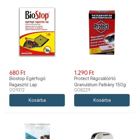
680 Ft
1.290 Ft
Biostop Egérfogó
Protect Rágcsálóirtó
Ragasztó Lap
Granulátum Patkány 150g
009312
008229
210x165x8mm