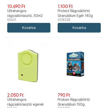
10.690 Ft
1.100 Ft
Ultrahangos
Protect Rágcsálóírtó
rágcsálóriasztó, 50m2
Granulátum Egér 140g
55631
008228
hatótávolság, 230V
2.050 Ft
790 Ft
Ultrahangos
Prokum Rágcsálóírtó
rágcsálóriasztó egerek
Granulátum 150g