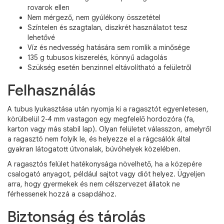
rovarok ellen
Nem mérgező, nem gyúlékony összetétel
Színtelen és szagtalan, diszkrét használatot tesz
lehetővé
Víz és nedvesség hatására sem romlik a minősége
135 g tubusos kiszerelés, könnyű adagolás
Szükség esetén benzinnel eltávolítható a felületről
Felhasználás
A tubus lyukasztása után nyomja ki a ragasztót egyenletesen,
körülbelül 2-4 mm vastagon egy megfelelő hordozóra (fa,
karton vagy más stabil lap). Olyan felületet válasszon, amelyről
a ragasztó nem folyik le, és helyezze el a rágcsálók által
gyakran látogatott útvonalak, búvóhelyek közelében.
A ragasztós felület hatékonysága növelhető, ha a közepére
csalogató anyagot, például sajtot vagy diót helyez. Ügyeljen
arra, hogy gyermekek és nem célszervezet állatok ne
férhessenek hozzá a csapdához.
Biztonság és tárolás