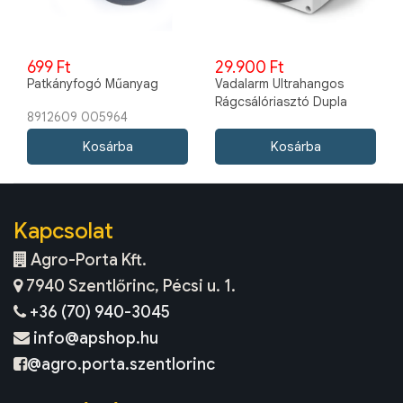
699 Ft
29.900 Ft
Patkányfogó Műanyag
Vadalarm Ultrahangos
Rágcsálóriasztó Dupla
8912609 005964
Hangerővel
Kapcsolat
Agro-Porta Kft.
7940 Szentlőrinc, Pécsi u. 1.
+36 (70) 940-3045
info@apshop.hu
@agro.porta.szentlorinc