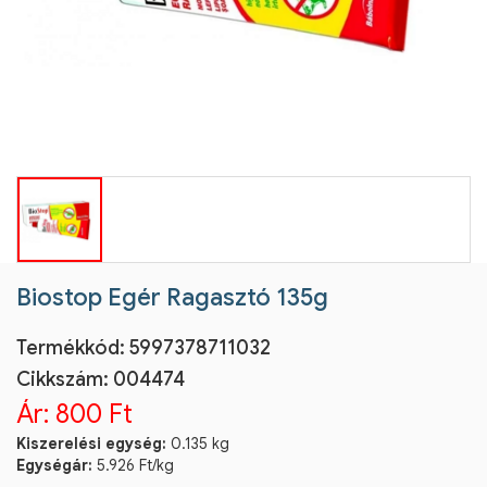
Biostop Egér Ragasztó 135g
Termékkód:
5997378711032
Cikkszám:
004474
Ár:
800 Ft
Kiszerelési egység:
0.135 kg
Egységár:
5.926 Ft/kg