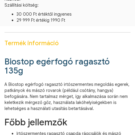
Szállítási költség:
30 000 Ft értéktől ingyenes
29 999 Ft értékig 1990 Ft
Termék információ
Biostop egérfogó ragasztó
135g
A Biostop egérfogó ragasztó irtószermentes megoldás egerek,
patkányok és mászó rovarok (például csótány, hangya)
befogására. Nem tartalmaz mérget, így alkalmazása során nem
keletkezik mérgező gőz, használata lakóhelyiségekben is
lehetséges a használati utasítás betartásával.
Főbb jellemzők
Irtószermentes ragasztó csapda rágcsálók és mászó