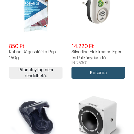
850 Ft
14.220 Ft
Roban Rágcsálóírtó Pép
Silverline Elektromos Egér
150g
és Patkányriasztó
IN 25301
Pillanatnyilag nem
rendelhető!