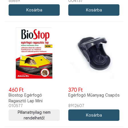
55659
004737
ellen 127-220V 25-30m3
55659
460 Ft
370 Ft
Biostop Egérfogó
Egérfogó Műanyag Csapós
Ragasztó Lap Mini
010577
8912607
Pillanatnyilag nem
rendelhető!