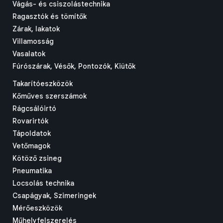
Vágás- és csiszolástechnika
Ragasztók és tömítők
Zárak, lakatok
Villamosság
Vasalatok
Fúrószárak, Vésők, Pontozók, Kiütők
Takarítóeszközök
Kőműves szerszámok
Rágcsálóirtó
Rovarirtók
Tápoldatok
Vetőmagok
Kötöző zsineg
Pneumatika
Locsolás technika
Csapágyak, Szimeringek
Mérőeszközök
Műhelyfelszerelés