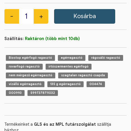
Szállítás:
Raktáron (több mint 10db)
Biostop egérfogó ragasztó
egérragasztó
rágcsáló ragasztó
rovarfogó ragasztó
irtószermentes egérfogó
nem mérgező egérragasztó
szagtalan ragasztó csapda
vízálló egérragasztó
135 g egérragasztó
004474
000993
5997378711032
Termékeinket a
GLS és az MPL futárszolgálat
szállítja
házhoz.