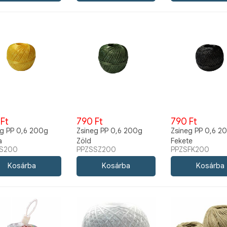
Ft
790 Ft
790 Ft
eg PP 0,6 200g
Zsineg PP 0,6 200g
Zsineg PP 0,6 2
a
Zöld
Fekete
S200
PPZSSZ200
PPZSFK200