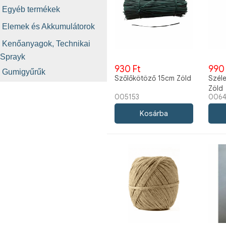
Egyéb termékek
Elemek és Akkumulátorok
Kenőanyagok, Technikai
Sprayk
930 Ft
990 
Gumigyűrűk
Szőlőkötöző 15cm Zöld
Széle
Zöld
005153
006