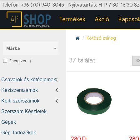
Telefon: +36 (70) 940-3045 | Nyitvatartás: H-P 7:30-16:30 S
Termékek
Akció
Kapcsol
Kötöző zsineg
Márka
37 találat
Energizer
1
Csavarok és kötőelemek
Kéziszerszámok
Kerti szerszámok
Szerszám Készletek
Gépek
Gép Tartozékok
280 Ft
280 