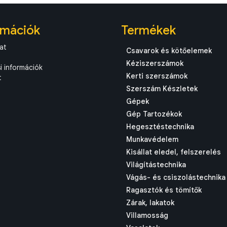
rmációk
Termékek
at
Csavarok és kötőelemek
Kéziszerszámok
si információk
Kerti szerszámok
t
Szerszám Készletek
Gépek
Gép Tartozékok
Hegesztéstechnika
Munkavédelem
Kisállat eledel, felszerelés
Világítástechnika
Vágás- és csiszolástechnika
Ragasztók és tömítők
Zárak, lakatok
Villamosság