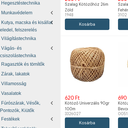
Hegesztéstechnika
Szalag Kötözőhöz 26m
Szal
Zöld
Fehé
Munkavédelem
1948
3102
Kutya, macska és kisállat
eledel, felszerelés
Világítástechnika
Vágás- és
csiszolástechnika
Ragasztók és tömítők
Zárak, lakatok
Villamosság
Vasalatok
620 Ft
690 
Kötöző Univerzális 90gr
Kötö
Fúrószárak, Vésők,
100m
Bevo
Pontozók, Kiütők
3326027
0051
Festékek