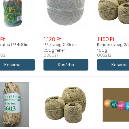
Ft
1.120 Ft
1.150 Ft
raffia PP 400m
PP zsineg 0,36 mm
Kenderzsineg 2/
200g fehér
100g
402
006071
005212