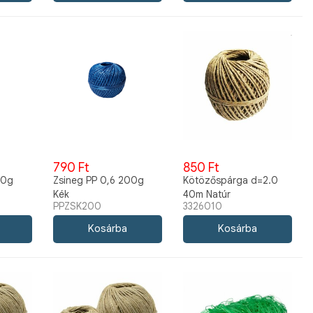
790 Ft
850 Ft
00g
Zsineg PP 0,6 200g
Kötözőspárga d=2.0
Kék
40m Natúr
PPZSK200
3326010