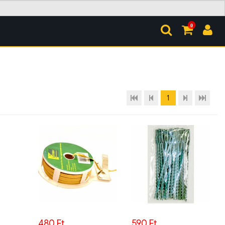
0
1
480 Ft
590 Ft