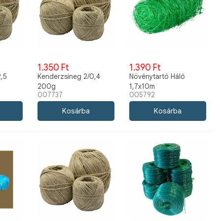
1.350 Ft
1.390 Ft
2,5
Kenderzsineg 2/0,4
Növénytartó Háló
200g
1,7x10m
007737
005792