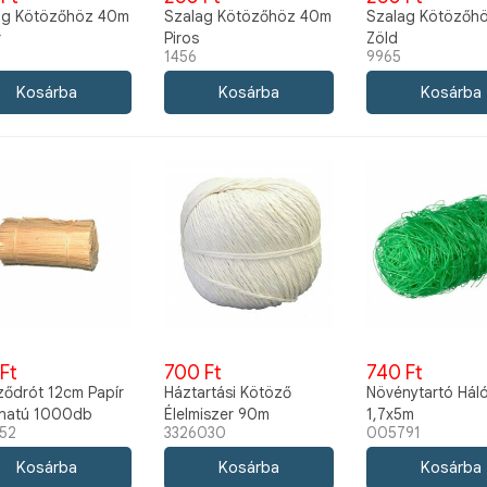
ag Kötözőhöz 40m
Szalag Kötözőhöz 40m
Szalag Kötözőh
r
Piros
Zöld
1456
9965
Ft
700 Ft
740 Ft
ződrót 12cm Papír
Háztartási Kötöző
Növénytartó Hál
natú 1000db
Élelmiszer 90m
1,7x5m
52
3326030
005791