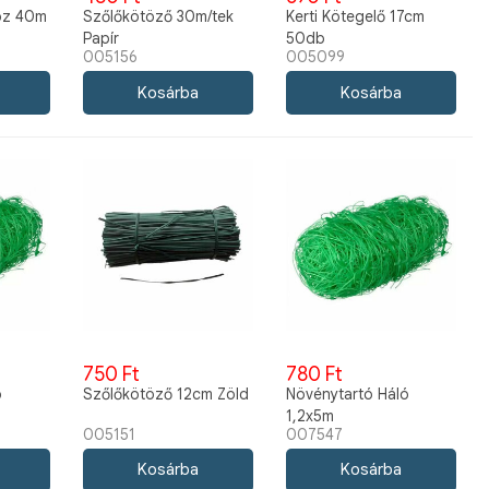
öz 40m
Szőlőkötöző 30m/tek
Kerti Kötegelő 17cm
Papír
50db
005156
005099
750 Ft
780 Ft
ó
Szőlőkötöző 12cm Zöld
Növénytartó Háló
1,2x5m
005151
007547