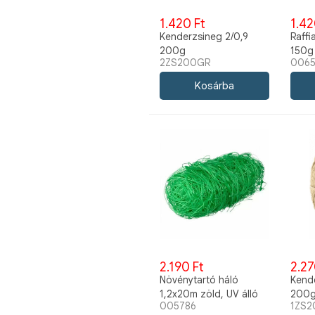
1.420 Ft
1.42
Kenderzsineg 2/0,9
Raffi
200g
150g
2ZS200GR
006
2.190 Ft
2.27
Növénytartó háló
Kende
1,2x20m zöld, UV álló
200
005786
1ZS2