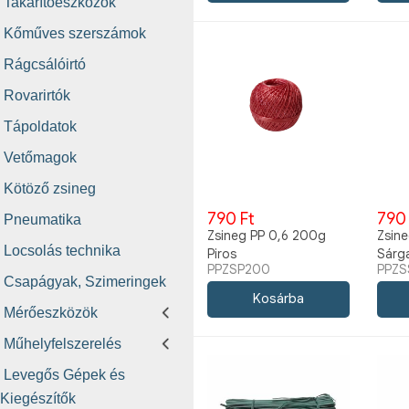
Takarítóeszközök
Kőműves szerszámok
Rágcsálóirtó
Rovarirtók
Tápoldatok
Vetőmagok
Kötöző zsineg
790 Ft
790 
Pneumatika
Zsineg PP 0,6 200g
Zsin
Locsolás technika
Piros
Sárg
PPZSP200
PPZS
Csapágyak, Szimeringek
Mérőeszközök
Műhelyfelszerelés
Levegős Gépek és
Kiegészítők