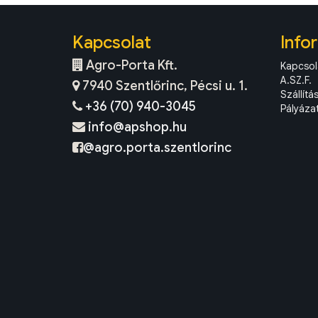
Kapcsolat
Info
Agro-Porta Kft.
Kapcsol
A.SZ.F.
7940 Szentlőrinc, Pécsi u. 1.
Szállítá
+36 (70) 940-3045
Pályáza
info@apshop.hu
@agro.porta.szentlorinc