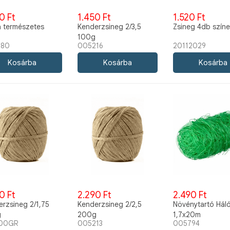
0 Ft
1.450 Ft
1.520 Ft
a természetes
Kenderzsineg 2/3,5
Zsineg 4db szín
100g
580
005216
20112029
0 Ft
2.290 Ft
2.490 Ft
rzsineg 2/1,75
Kenderzsineg 2/2,5
Növénytartó Hál
g
200g
1,7x20m
00GR
005213
005794