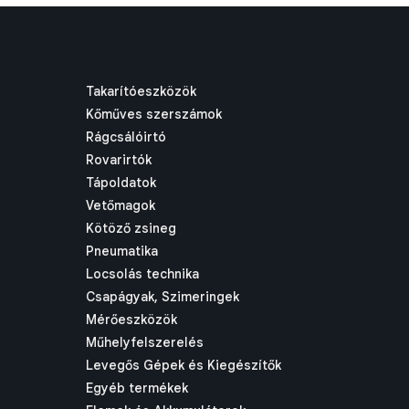
Takarítóeszközök
Kőműves szerszámok
Rágcsálóirtó
Rovarirtók
Tápoldatok
Vetőmagok
Kötöző zsineg
Pneumatika
Locsolás technika
Csapágyak, Szimeringek
Mérőeszközök
Műhelyfelszerelés
Levegős Gépek és Kiegészítők
Egyéb termékek