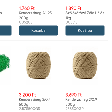
1.760 Ft
1.890 Ft
es
Kenderzsineg 2/1,25
Szőlőkötöző Zöld Hálós
200g
1kg
005208
006613
3.200 Ft
3.690 Ft
ó
Kenderzsineg 2/0,4
Kenderzsineg 2/0,9
500g
500g
2.5ZS500GR
2ZS500GR