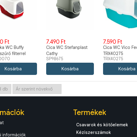
0 Ft
7.490 Ft
7.590 Ft
ka WC Buffy
Cica WC Stefanplast
Cica WC Vico Fe
zűrő filterrel
Cathy
TRX40275
0070
SP98675
TRX40275
38cm puder/fehér ,
sötétszürke/szürke
e/fehér színekben
56x40x40cm
rmációk
Termékek
at
Csavarok és kötőelemek
Kéziszerszámok
si információk