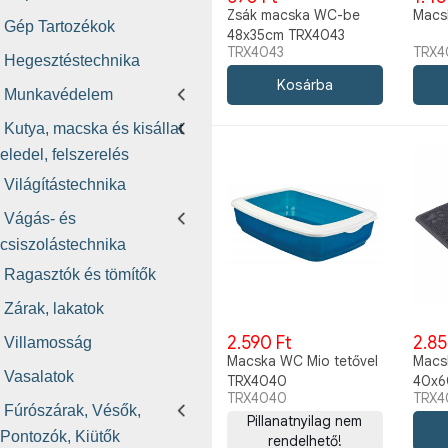
Zsák macska WC-be
Macs
Gép Tartozékok
48x35cm TRX4043
TRX4043
TRX4
Hegesztéstechnika
Munkavédelem
Kutya, macska és kisállat
eledel, felszerelés
Világítástechnika
Vágás- és
csiszolástechnika
Ragasztók és tömítők
Zárak, lakatok
2.590 Ft
2.85
Villamosság
Macska WC Mio tetővel
Macs
Vasalatok
TRX4040
40x6
TRX4040
TRX4
TRX4
Fúrószárak, Vésők,
Pillanatnyilag nem
Pontozók, Kiütők
rendelhető!