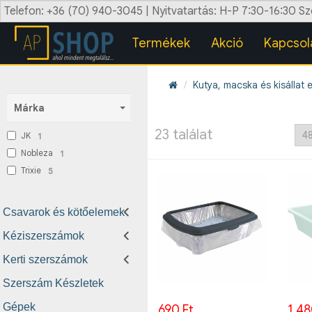
Telefon: +36 (70) 940-3045 | Nyitvatartás: H-P 7:30-16:30 S
Termékek
Akció
Kapcsol
Kutya, macska és kisállat e
Márka
23 találat
JK
1
Nobleza
1
Trixie
5
Csavarok és kötőelemek
Kéziszerszámok
Kerti szerszámok
Szerszám Készletek
Gépek
690 Ft
1.48