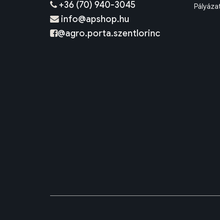
+36 (70) 940-3045
Pályáza
info@apshop.hu
@agro.porta.szentlorinc