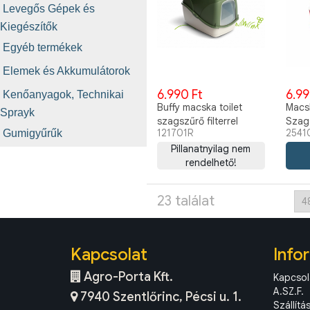
Levegős Gépek és
Kiegészítők
Egyéb termékek
Elemek és Akkumulátorok
6.990 Ft
6.99
Kenőanyagok, Technikai
Buffy macska toilet
Macs
Sprayk
szagszűrő filterrel
Szags
121701R
2541
Gumigyűrűk
szürke
38,5x
Pillanatnyilag nem
szürk
rendelhető!
23 találat
Kapcsolat
Info
Agro-Porta Kft.
Kapcsol
A.SZ.F.
7940 Szentlőrinc, Pécsi u. 1.
Szállítá