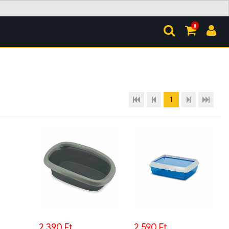
0
1
2.390 Ft
2.590 Ft