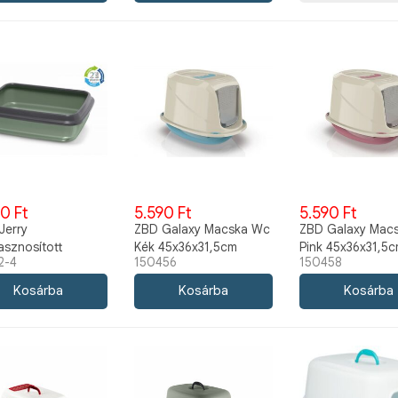
0 Ft
5.590 Ft
5.590 Ft
Jerry
ZBD Galaxy Macska Wc
ZBD Galaxy Mac
asznosított
Kék 45x36x31,5cm
Pink 45x36x31,5
2-4
150456
150458
ka wc khaki