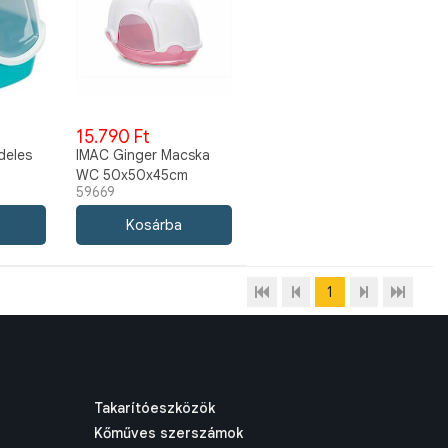
15.790 Ft
deles
IMAC Ginger Macska
WC 50x50x45cm
59669
1
Takarítóeszközök
Kőműves szerszámok