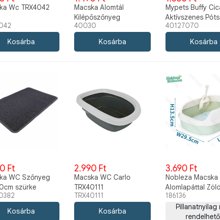
ka Wc TRX4042
Macska Alomtál
Mypets Buffy Ci
Kilépőszőnyeg
Aktívszenes Pót
042
40030
40127070
40x30cm kék/pink/bézs
/betét 2DB
0 Ft
2.990 Ft
3.690 Ft
ka WC Szőnyeg
Macska WC Carlo
Nobleza Macska
0cm szürke
TRX40111
Alomlapáttal Zöl
0382
TRX40111
186136
0382
39.5x29.5x13.5c
Pillanatnyilag
rendelhető