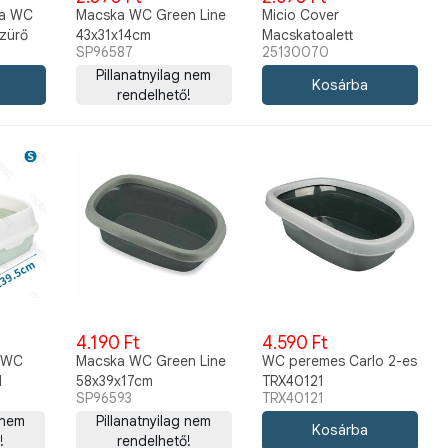
ca WC
Macska WC Green Line
Micio Cover
szürő
43x31x14cm
Macskatoalett
SP96587
25130070
Sötétkék/szürke
Pillanatnyilag nem
rendelhető!
4.190 Ft
4.590 Ft
 WC
Macska WC Green Line
WC peremes Carlo 2-es
d
58x39x17cm
TRX40121
SP96593
TRX40121
m
Sötétkék/szürke
 nem
Pillanatnyilag nem
!
rendelhető!