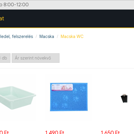
zo 8:00-12:00
at
ledel, felszerelés
Macska
Macska WC
0 Ft
1.490 Ft
1.650 Ft