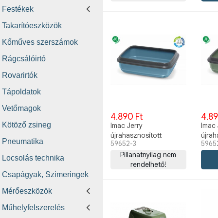
Festékek
Takarítóeszközök
Kőműves szerszámok
Rágcsálóirtó
Rovarirtók
Tápoldatok
Vetőmagok
4.890 Ft
4.89
Kötöző zsineg
Imac Jerry
Imac 
újrahasznosított
újrah
Pneumatika
59652-3
5965
macska wc kék
macs
Pillanatnyilag nem
Locsolás technika
rendelhető!
Csapágyak, Szimeringek
Mérőeszközök
Műhelyfelszerelés