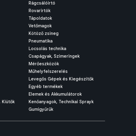
Rágcsálóirtó
Rovarirtók
Tápoldatok
Vetőmagok
Kötöző zsineg
Pneumatika
Locsolás technika
Csapágyak, Szimeringek
Mérőeszközök
Műhelyfelszerelés
Levegős Gépek és Kiegészítők
Egyéb termékek
Elemek és Akkumulátorok
 Kiütők
Kenőanyagok, Technikai Sprayk
Gumigyűrűk