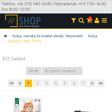
Telefon: +36 (70) 940-3045 | Nyitvatartás: H-P 7:30-16:30
Szo 8:00-12:00
0
Kutya, macska és kisállat eledel, felszerelés
Kutya
Nyakörv, Hám, Póráz
816 találat
1
2
3
4
5
6
7