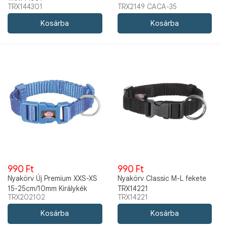
TRX144301
TRX2149 CACA-35
990 Ft
990 Ft
Nyakörv Új Premium XXS-XS
Nyakörv Classic M-L fekete
15-25cm/10mm Királykék
TRX14221
TRX202102
TRX14221
TRX202102