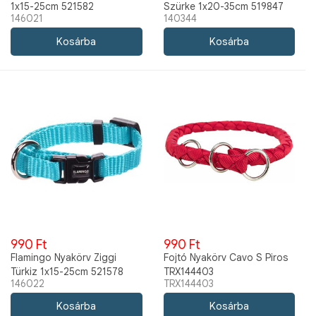
1x15-25cm 521582
Szürke 1x20-35cm 519847
146021
140344
990 Ft
990 Ft
Flamingo Nyakörv Ziggi
Fojtó Nyakörv Cavo S Piros
Türkiz 1x15-25cm 521578
TRX144403
146022
TRX144403