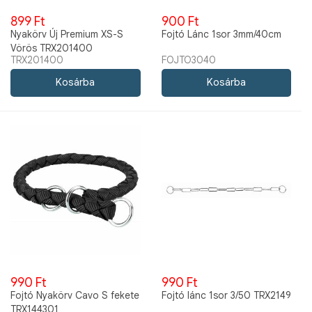
899 Ft
900 Ft
Nyakörv Új Premium XS-S
Fojtó Lánc 1sor 3mm/40cm
Vörös TRX201400
TRX201400
FOJTO3040
990 Ft
990 Ft
Fojtó Nyakörv Cavo S fekete
Fojtó lánc 1sor 3/50 TRX2149
TRX144301