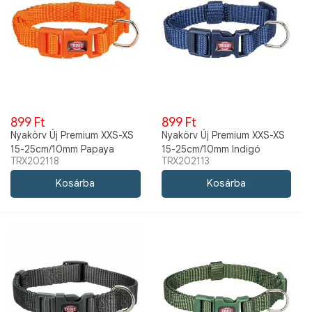
899 Ft
899 Ft
Nyakörv Új Premium XXS-XS
Nyakörv Új Premium XXS-XS
15-25cm/10mm Papaya
15-25cm/10mm Indigó
TRX202118
TRX202113
TRX202118
TRX202113