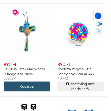
890 Ft
890 Ft
JK Plüss Játék Macskának
Nobleza Vegyes Színű
Pillangó Kék 28cm
Fonalgolyó 6cm 40442
58787-1
40442
Pillanatnyilag nem
rendelhető!