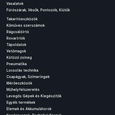
Vasalatok
Fúrószárak, Vésők, Pontozók, Kiütők
Takarítóeszközök
Kőműves szerszámok
Rágcsálóirtó
Rovarirtók
Tápoldatok
Vetőmagok
Kötöző zsineg
Pneumatika
Locsolás technika
Csapágyak, Szimeringek
Mérőeszközök
Műhelyfelszerelés
Levegős Gépek és Kiegészítők
Egyéb termékek
Elemek és Akkumulátorok