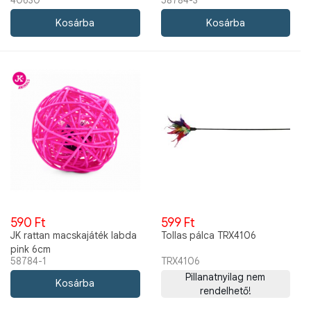
40630
58784-3
590 Ft
599 Ft
JK rattan macskajáték labda
Tollas pálca TRX4106
pink 6cm
58784-1
TRX4106
Pillanatnyilag nem
rendelhető!