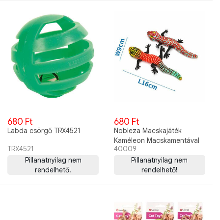
680 Ft
680 Ft
Labda csörgő TRX4521
Nobleza Macskajáték
Kaméleon Macskamentával
TRX4521
40009
16X9cm
Pillanatnyilag nem
Pillanatnyilag nem
rendelhető!
rendelhető!