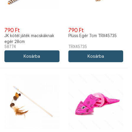
790 Ft
790 Ft
JK kötél játék macskáknak
Plüss Egér 7cm TRX45735
egér 28cm
58774
TRX45735