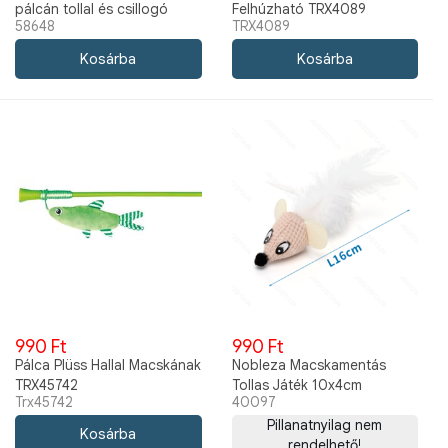
pálcán tollal és csillogó
Felhúzható TRX4089
58648
TRX4089
dísszel
990 Ft
990 Ft
Pálca Plüss Hallal Macskának
Nobleza Macskamentás
TRX45742
Tollas Játék 10x4cm
Trx45742
40097
Pillanatnyilag nem
rendelhető!