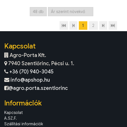
1
2
Kapcsolat
Agro-Porta Kft.
7940 Szentlőrinc, Pécsi u. 1.
+36 (70) 940-3045
info@apshop.hu
@agro.porta.szentlorinc
Információk
Kapcsolat
A.SZ.F.
Szállítási információk