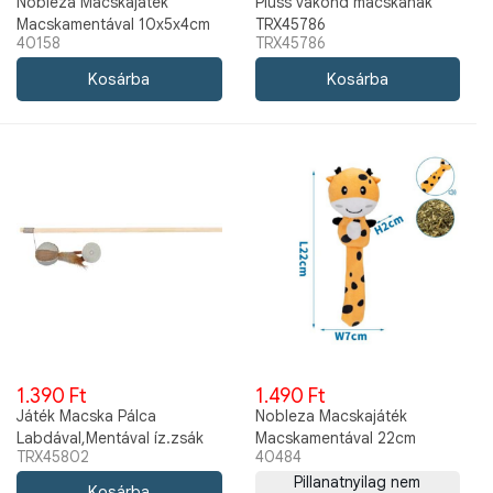
Nobleza Macskajáték
Plüss vakond macskának
Macskamentával 10x5x4cm
TRX45786
40158
TRX45786
szürke
1.390 Ft
1.490 Ft
Játék Macska Pálca
Nobleza Macskajáték
Labdával,Mentával íz.zsák
Macskamentával 22cm
TRX45802
40484
50cm TRX45802
Pillanatnyilag nem