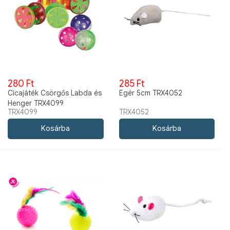
280 Ft
285 Ft
Cicajáték Csörgős Labda és
Egér 5cm TRX4052
Henger TRX4099
TRX4099
TRX4052