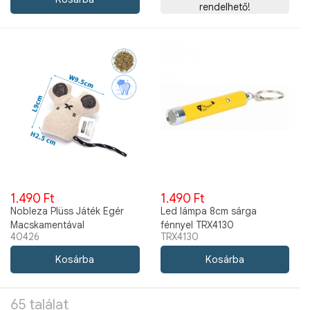
rendelhető!
1.490 Ft
1.490 Ft
Nobleza Plüss Játék Egér
Led lámpa 8cm sárga
Macskamentával
fénnyel TRX4130
40426
TRX4130
9x9,5x2,5cm, bézs
65 találat