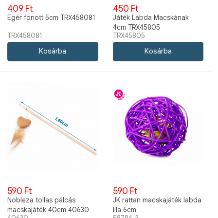
409 Ft
450 Ft
Egér fonott 5cm TRX458081
Játék Labda Macskának
4cm TRX45805
TRX458081
TRX45805
590 Ft
590 Ft
Nobleza tollas pálcás
JK rattan macskajáték labda
macskajáték 40cm 40630
lila 6cm