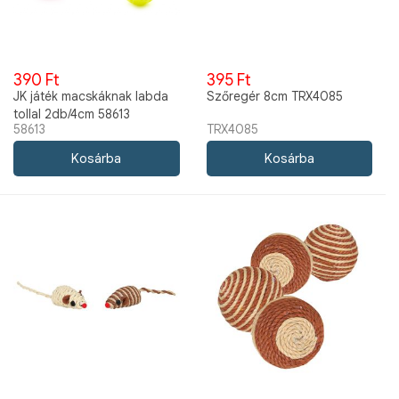
390 Ft
395 Ft
JK játék macskáknak labda
Szőregér 8cm TRX4085
tollal 2db/4cm 58613
58613
TRX4085