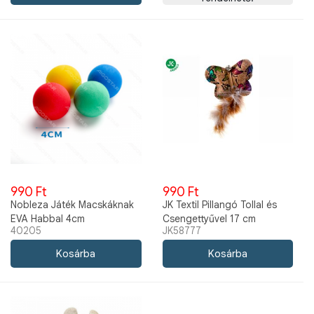
990 Ft
990 Ft
Nobleza Játék Macskáknak
JK Textil Pillangó Tollal és
EVA Habbal 4cm
Csengettyűvel 17 cm
40205
JK58777