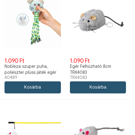
1.090 Ft
1.090 Ft
Nobleza szuper puha,
Egér Felhúzható 8cm
poliészter plüss játék egér
TRX4083
40489
TRX4083
31cm 40489