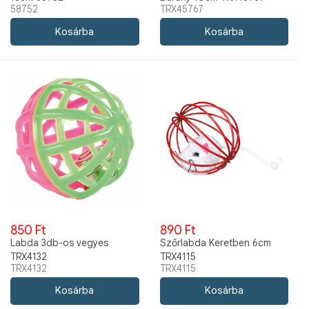
58752
TRX45767
850 Ft
890 Ft
Labda 3db-os vegyes
Szőrlabda Keretben 6cm
TRX4132
TRX4115
TRX4132
TRX4115