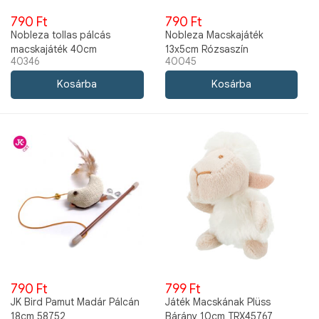
790 Ft
790 Ft
Nobleza tollas pálcás
Nobleza Macskajáték
macskajáték 40cm
13x5cm Rózsaszín
40346
40045
790 Ft
799 Ft
JK Bird Pamut Madár Pálcán
Játék Macskának Plüss
18cm 58752
Bárány 10cm TRX45767