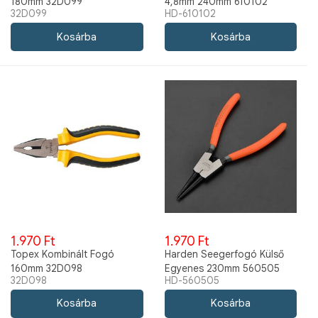
180mm 32D099
4,8mm 240mm 610102
32D099
HD-610102
1.970 Ft
1.970 Ft
Topex Kombinált Fogó
Harden Seegerfogó Külső
160mm 32D098
Egyenes 230mm 560505
32D098
HD-560505