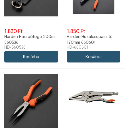
1.830 Ft
1.850 Ft
Harden Harapófogó 200mm
Harden Huzalcsupaszító
560536
170mm 660601
HD-560536
HD-660601