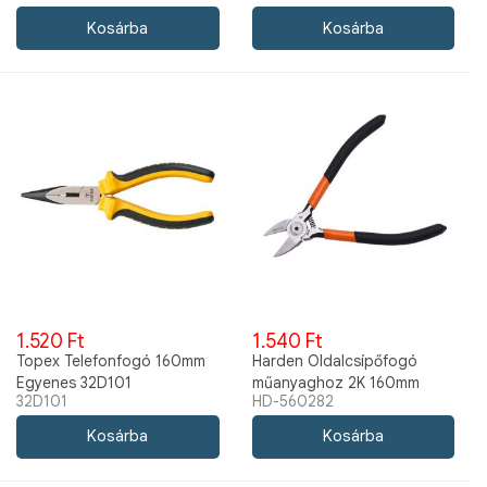
1.520 Ft
1.540 Ft
Topex Telefonfogó 160mm
Harden Oldalcsípőfogó
Egyenes 32D101
műanyaghoz 2K 160mm
32D101
HD-560282
560282