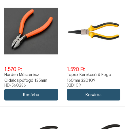
1.570 Ft
1.590 Ft
Harden Műszerész
Topex Kerekcsőrű Fogó
Oldalcsípőfogó 125mm
160mm 32D109
HD-560286
32D109
560286