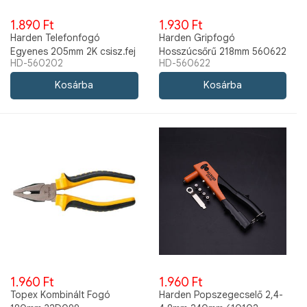
1.890 Ft
1.930 Ft
Harden Telefonfogó
Harden Gripfogó
Egyenes 205mm 2K csisz.fej
Hosszúcsőrű 218mm 560622
HD-560202
HD-560622
560202
1.960 Ft
1.960 Ft
Topex Kombinált Fogó
Harden Popszegecselő 2,4-