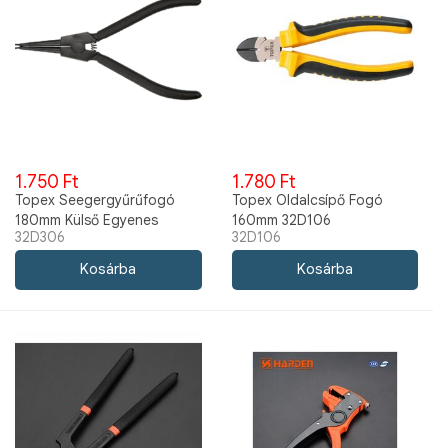
1.750 Ft
1.780 Ft
Topex Seegergyűrűfogó
Topex Oldalcsípő Fogó
180mm Külső Egyenes
160mm 32D106
32D306
32D106
32D306