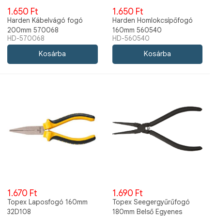
1.650 Ft
1.650 Ft
Harden Kábelvágó fogó
Harden Homlokcsípőfogó
200mm 570068
160mm 560540
HD-570068
HD-560540
1.670 Ft
1.690 Ft
Topex Laposfogó 160mm
Topex Seegergyűrűfogó
32D108
180mm Belső Egyenes