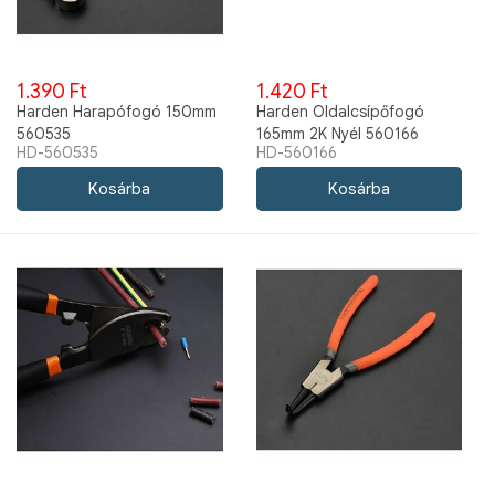
1.390 Ft
1.420 Ft
Harden Harapófogó 150mm
Harden Oldalcsípőfogó
560535
165mm 2K Nyél 560166
HD-560535
HD-560166