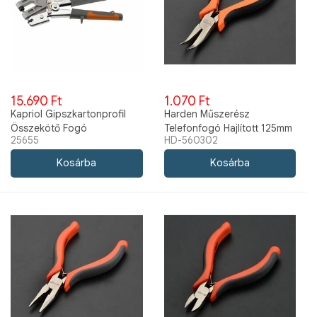
15.690 Ft
1.070 Ft
Kapriol Gipszkartonprofil
Harden Műszerész
Összekötő Fogó
Telefonfogó Hajlított 125mm
25655
HD-560302
2K 560302