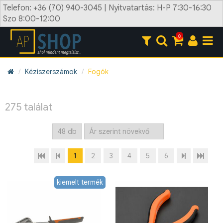
Telefon: +36 (70) 940-3045 | Nyitvatartás: H-P 7:30-16:30
Szo 8:00-12:00
0
Kéziszerszámok
Fogók
275 találat
1
2
3
4
5
6
kiemelt termék