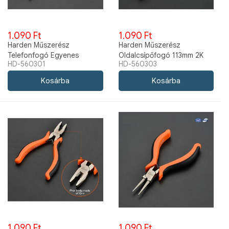
1.090 Ft
1.090 Ft
Harden Műszerész
Harden Műszerész
Telefonfogó Egyenes
Oldalcsípőfogó 113mm 2K
HD-560301
HD-560303
125mm 2K 560301
560303
1.090 Ft
1.090 Ft