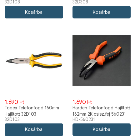
32D108
32D308
32D308
1.690 Ft
1.690 Ft
Topex Telefonfogó 160mm
Harden Telefonfogó Hajlított
Hajlított 32D103
162mm 2K csisz.fej 560231
32D103
HD-560231