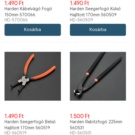
1.490 Ft
1.490 Ft
Harden Kábelvágó Fogó
Harden Seegerfogó Külső
150mm 570066
Hajlított 170mm 560509
HD-570066
HD-560509
1.490 Ft
1.500 Ft
Harden Seegerfogó Belső
Harden Rabitzfogó 225mm
Hajlított 170mm 560519
560531
HD-560519
HD-560531