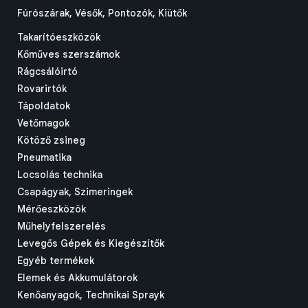
Fúrószárak, Vésők, Pontozók, Kiütők
Takarítóeszközök
Kőműves szerszámok
Rágcsálóirtó
Rovarirtók
Tápoldatok
Vetőmagok
Kötöző zsineg
Pneumatika
Locsolás technika
Csapágyak, Szimeringek
Mérőeszközök
Műhelyfelszerelés
Levegős Gépek és Kiegészítők
Egyéb termékek
Elemek és Akkumulátorok
Kenőanyagok, Technikai Sprayk