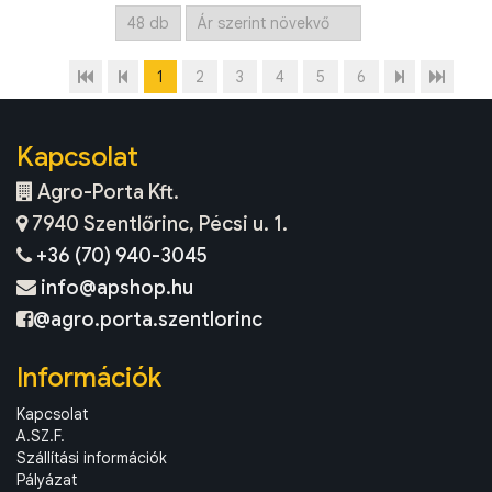
1
2
3
4
5
6
Kapcsolat
Agro-Porta Kft.
7940 Szentlőrinc, Pécsi u. 1.
+36 (70) 940-3045
info@apshop.hu
@agro.porta.szentlorinc
Információk
Kapcsolat
A.SZ.F.
Szállítási információk
Pályázat