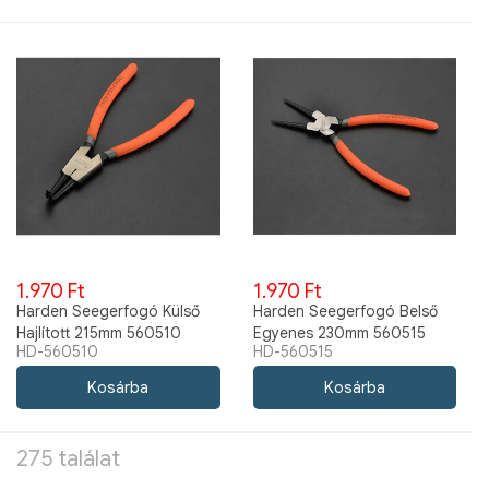
1.970 Ft
1.970 Ft
Harden Seegerfogó Külső
Harden Seegerfogó Belső
Hajlított 215mm 560510
Egyenes 230mm 560515
HD-560510
HD-560515
275 találat