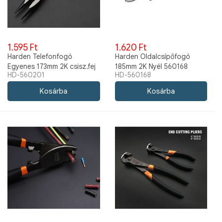
1.595 Ft
1.620 Ft
Harden Telefonfogó
Harden Oldalcsípőfogó
Egyenes 173mm 2K csisz.fej
185mm 2K Nyél 560168
HD-560201
HD-560168
560201