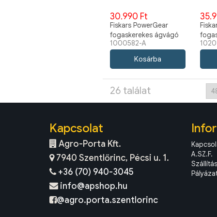
30.990 Ft
35.9
Fiskars PowerGear
Fisk
fogaskerekes ágvágó
foga
1000582-A
1020
(M) L74 + SingleStep
LX98 
metszőolló P26 szett
1020
26 találat
Kapcsolat
Info
Agro-Porta Kft.
Kapcsol
A.SZ.F.
7940 Szentlőrinc, Pécsi u. 1.
Szállítá
+36 (70) 940-3045
Pályáza
info@apshop.hu
@agro.porta.szentlorinc