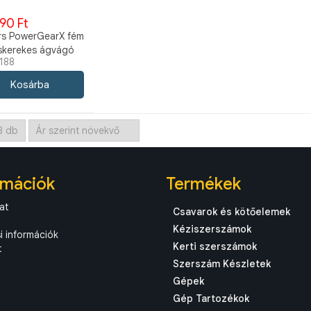
90 Ft
ars PowerGearX fém
skerekes ágvágó
188
bypass, L méret
188
rmációk
Termékek
at
Csavarok és kötőelemek
Kéziszerszámok
si információk
Kerti szerszámok
t
Szerszám Készletek
Gépek
Gép Tartozékok