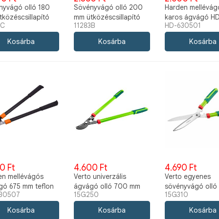
nyvágó olló 180
Sövényvágó olló 200
Harden mellévág
közéscsillapító
mm ütközéscsillapító
karos ágvágó H
3C
11283B
HD-630501
al 11283C
gumival 11283B
630501
0 Ft
4.600 Ft
4.690 Ft
en mellévágós
Verto univerzális
Verto egyenes
gó 675 mm teflon
ágvágó olló 700 mm
sövényvágó olló
30507
15G250
15G310
nattal 630507
15G250
mm 15G310