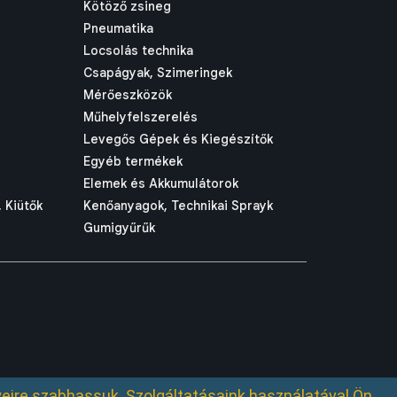
Kötöző zsineg
Pneumatika
Locsolás technika
Csapágyak, Szimeringek
Mérőeszközök
Műhelyfelszerelés
Levegős Gépek és Kiegészítők
Egyéb termékek
Elemek és Akkumulátorok
 Kiütők
Kenőanyagok, Technikai Sprayk
Gumigyűrűk
eire szabhassuk. Szolgáltatásaink használatával Ön