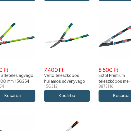
0 Ft
7.400 Ft
8.500 Ft
 áttételes ágvágó
Verto teleszkópos
Extol Premium
 700 mm 15G254
hullámos sövényvágó
teleszkópos mel
54
15G312
8873116
olló 670-880 mm
ágvágó olló 45 
15G312
8873116