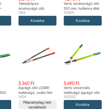
ó
Teleszkópos
Verto sövényvágó olló
D-
sövényvágó olló
550 mm, hullámos éllel
1453
15G311
LS3902B 1453
15G311
5.360 Ft
5.690 Ft
Ágvágó olló LS3881
Verto univerzális
 550
mellévágó, ovális fém
mellévágó ágvágó olló
1424
15G252
szárral
680 mm 15G252
Pillanatnyilag nem
rendelhető!