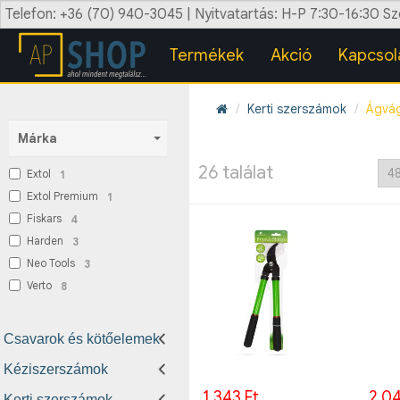
Telefon: +36 (70) 940-3045 | Nyitvatartás: H-P 7:30-16:30 S
Termékek
Akció
Kapcsol
Kerti szerszámok
Ágvág
Márka
26 találat
Extol
1
Extol Premium
1
Fiskars
4
Harden
3
Neo Tools
3
Verto
8
Csavarok és kötőelemek
Kéziszerszámok
1.343 Ft
2.04
Kerti szerszámok