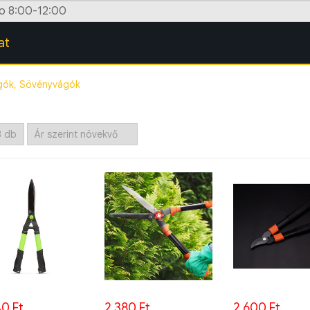
zo 8:00-12:00
at
ók, Sövényvágók
0 Ft
2.380 Ft
2.600 Ft