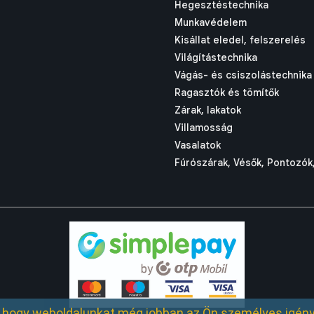
Hegesztéstechnika
Munkavédelem
Kisállat eledel, felszerelés
Világítástechnika
Vágás- és csiszolástechnika
Ragasztók és tömítők
Zárak, lakatok
Villamosság
Vasalatok
Fúrószárak, Vésők, Pontozók,
k, hogy weboldalunkat még jobban az Ön személyes igény