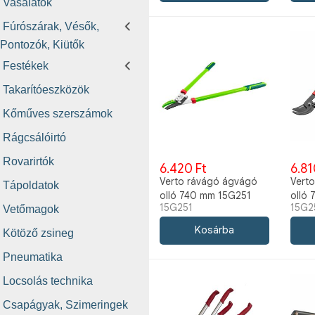
Vasalatok
Fúrószárak, Vésők,
Pontozók, Kiütők
Festékek
Takarítóeszközök
Kőműves szerszámok
Rágcsálóirtó
Rovarirtók
6.420 Ft
6.81
Verto rávágó ágvágó
Verto
Tápoldatok
olló 740 mm 15G251
olló
15G251
15G2
Vetőmagok
Kötöző zsineg
Pneumatika
Locsolás technika
Csapágyak, Szimeringek