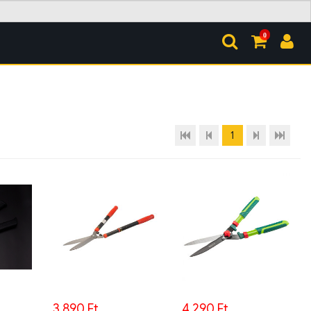
0
1
3.890 Ft
4.290 Ft