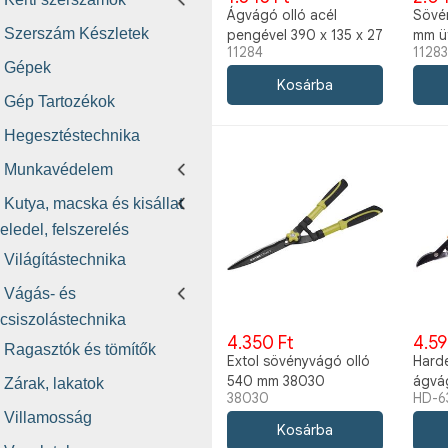
Ágvágó olló acél
Sövé
Szerszám Készletek
pengével 390 x 135 x 27
mm üt
11284
1128
mm 11284
gumiv
Gépek
Gép Tartozékok
Hegesztéstechnika
Munkavédelem
Kutya, macska és kisállat
eledel, felszerelés
Világítástechnika
Vágás- és
csiszolástechnika
4.350 Ft
4.59
Ragasztók és tömítők
Extol sövényvágó olló
Hard
540 mm 38030
ágvá
Zárak, lakatok
38030
HD-6
bevo
Villamosság