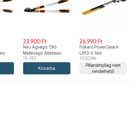
23.900 Ft
26.990 Ft
ó
Neo Ágvágó Olló
Fiskars PowerGearX
les
Mellévágó Áttételes
LX92-S fém
15-253
1020186
Teleszkópos 665-
fogaskerekes ágvágó,
965mm 15-253
horgas pengével (S) 57
Pillanatnyilag nem
cm 1020186
rendelhető!