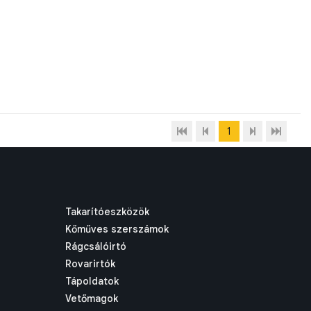
1
Takarítóeszközök
Kőműves szerszámok
Rágcsálóirtó
Rovarirtók
Tápoldatok
Vetőmagok