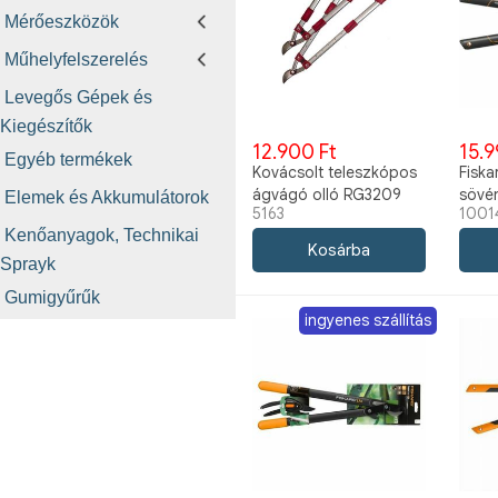
Mérőeszközök
Műhelyfelszerelés
Levegős Gépek és
Kiegészítők
12.900 Ft
15.9
Egyéb termékek
Kovácsolt teleszkópos
Fiska
ágvágó olló RG3209
sövé
Elemek és Akkumulátorok
5163
1001
600-900 mm
1001
Kenőanyagok, Technikai
Sprayk
Gumigyűrűk
ingyenes szállítás