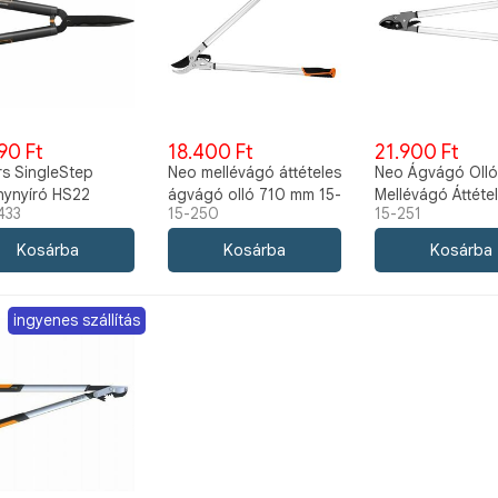
90 Ft
18.400 Ft
21.900 Ft
rs SingleStep
Neo mellévágó áttételes
Neo Ágvágó Oll
nynyíró HS22
ágvágó olló 710 mm 15-
Mellévágó Áttéte
433
15-250
15-251
433
250
765mm 15-251
ingyenes szállítás