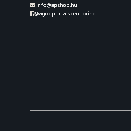
info@apshop.hu
@agro.porta.szentlorinc