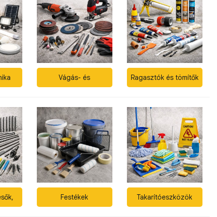
nika
Vágás- és
Ragasztók és tömítők
csiszolástechnika
ésők,
Festékek
Takarítóeszközök
ütők