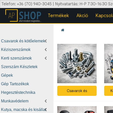
Telefon: +36 (70) 940-3045 | Nyitvatartás: H-P 7:30-16:30 S
Termékek
Akció
Kapcsol
Csavarok és kötőelemek
Kéziszerszámok
Kerti szerszámok
Szerszám Készletek
Gépek
Gép Tartozékok
Csavarok és
K
Hegesztéstechnika
kötőelemek
Munkavédelem
Kutya, macska és kisállat