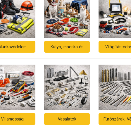
Munkavédelem
Kutya, macska és
Világítástech
kisállat eledel,
felszerelés
Villamosság
Vasalatok
Fúrószárak, V
Pontozók, Ki