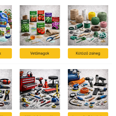
k
Vetőmagok
Kötöző zsineg