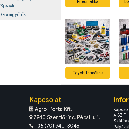
Pneumatika
Lo
Sprayk
Gumigyűrűk
Egyéb termékek
Kapcsolat
Info
Agro-Porta Kft.
Kapcsol
A.SZ.F.
7940 Szentlőrinc, Pécsi u. 1.
Szállítá
+36 (70) 940-3045
Pályáza