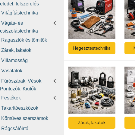
eledel, felszerelés
Világítástechnika
Vágás- és
csiszolástechnika
Ragasztók és tömítők
Hegesztéstechnika
Zárak, lakatok
Villamosság
Vasalatok
Fúrószárak, Vésők,
Pontozók, Kiütők
Festékek
Takarítóeszközök
Kőműves szerszámok
Zárak, lakatok
Rágcsálóirtó