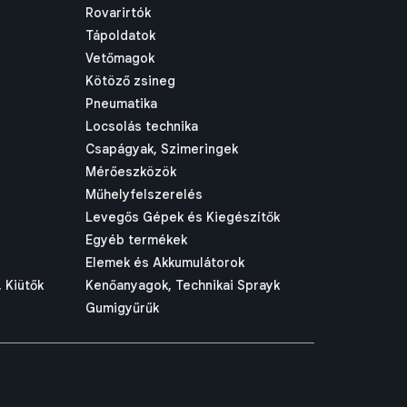
Rovarirtók
Tápoldatok
Vetőmagok
Kötöző zsineg
Pneumatika
Locsolás technika
Csapágyak, Szimeringek
Mérőeszközök
Műhelyfelszerelés
Levegős Gépek és Kiegészítők
Egyéb termékek
Elemek és Akkumulátorok
 Kiütők
Kenőanyagok, Technikai Sprayk
Gumigyűrűk