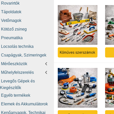
Rovarirtók
Tápoldatok
Vetőmagok
Kötöző zsineg
Pneumatika
Locsolás technika
Kőműves szerszámok
Csapágyak, Szimeringek
Mérőeszközök
Műhelyfelszerelés
Levegős Gépek és
Kiegészítők
Egyéb termékek
Elemek és Akkumulátorok
Kenőanyagok, Technikai