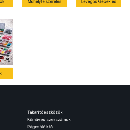
ök
Műhelyfelszerelés
Levegős Gépek és
Kiegészítők
k
Takarítóeszközök
Kőműves szerszámok
Rágcsálóirtó