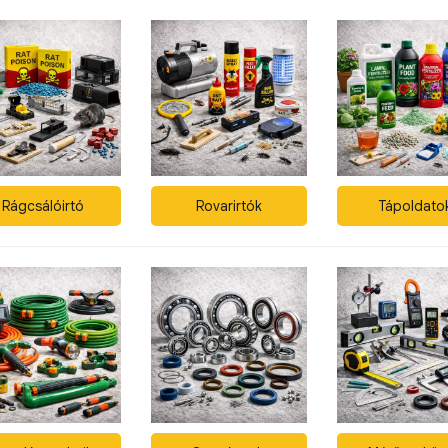
Rágcsálóirtó
Rovarirtók
Tápoldato