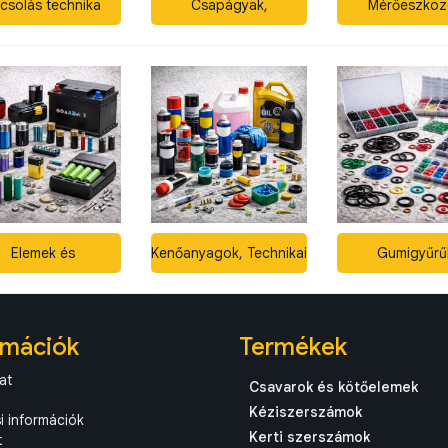
csolás technika
Csapágyak,
Mérőeszköz
Szimeringek
Elemek és
Kenőanyagok, Technikai
Gumigyűrű
Akkumulátorok
Sprayk
rmációk
Termékek
at
Csavarok és kötőelemek
Kéziszerszámok
si információk
Kerti szerszámok
t