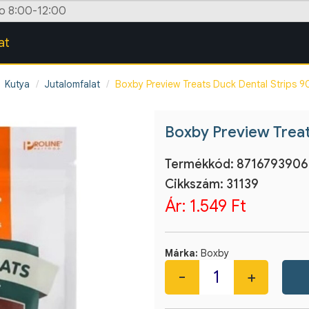
zo 8:00-12:00
at
Kutya
Jutalomfalat
Boxby Preview Treats Duck Dental Strips 9
Boxby Preview Treat
Termékkód:
871679390
Cikkszám:
31139
Ár:
1.549 Ft
Márka:
Boxby