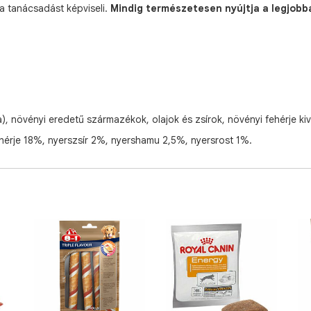
a tanácsadást képviseli.
Mindig természetesen nyújtja a legjobb
), növényi eredetű származékok, olajok és zsírok, növényi fehérje k
hérje 18%, nyerszsír 2%, nyershamu 2,5%, nyersrost 1%.