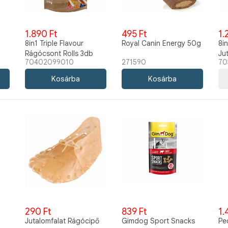
1.890 Ft
495 Ft
1.
8in1 Triple Flavour
Royal Canin Energy 50g
8in
Rágócsont Rolls 3db
Ju
70402099010
271590
70
290 Ft
839 Ft
1.
Jutalomfalat Rágócipő
Gimdog Sport Snacks
Pe