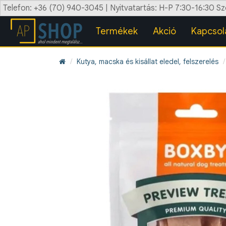
Telefon: +36 (70) 940-3045 | Nyitvatartás: H-P 7:30-16:30 S
Termékek
Akció
Kapcsol
Kutya, macska és kisállat eledel, felszerelés