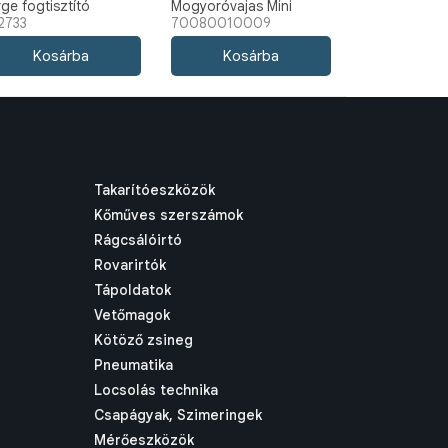
rge fogtisztító
Mogyoróvajas Mini
2733
70080010009
talomfalat kutyáknak
Rágócsont 8db/cs
b 270g
Takarítóeszközök
Kőműves szerszámok
Rágcsálóirtó
Rovarirtók
Tápoldatok
Vetőmagok
Kötöző zsineg
Pneumatika
Locsolás technika
Csapágyak, Szimeringek
Mérőeszközök