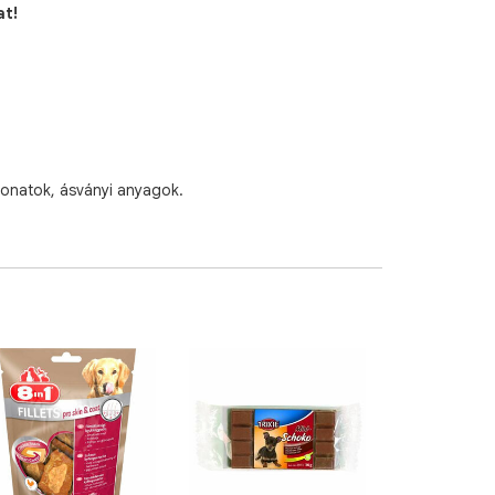
at!
ivonatok, ásványi anyagok.