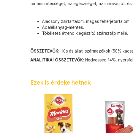
természetességet, az egészséget, az innovációt, és 
Alacsony zsírtartalom, magas fehérjetartalom.
Adalékanyag-mentes.
Tökéletes étrend kiegészítő száraztáp mellé.
ÖSSZETEVŐK
: Hús és állati származékok (58% kacsa
ANALITIKAI ÖSSZETEVŐK
: Nedvesség 14%, nyersfe
Ezek is érdekelhetnek