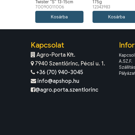
Twister "S" 13-15cm
175g
70090011006
12343983
mixed 1db
Kapcsolat
Info
Agro-Porta Kft.
Kapcsol
A.SZ.F.
7940 Szentlőrinc, Pécsi u. 1.
Szállítá
+36 (70) 940-3045
Pályáza
info@apshop.hu
@agro.porta.szentlorinc