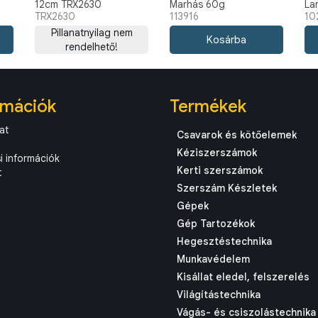
12cm TRX2630
Marhás 60g
La
TRX2630
113916
10
ju
Pillanatnyilag nem
7d
rendelhető!
rmációk
Termékek
at
Csavarok és kötőelemek
Kéziszerszámok
si információk
Kerti szerszámok
t
Szerszám Készletek
Gépek
Gép Tartozékok
Hegesztéstechnika
Munkavédelem
Kisállat eledel, felszerelés
Világítástechnika
Vágás- és csiszolástechnika