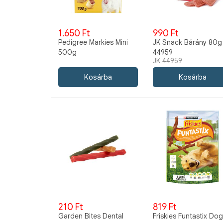
1.650 Ft
990 Ft
Pedigree Markies Mini
JK Snack Bárány 80g
500g
44959
JK 44959
210 Ft
819 Ft
Garden Bites Dental
Friskies Funtastix Dog