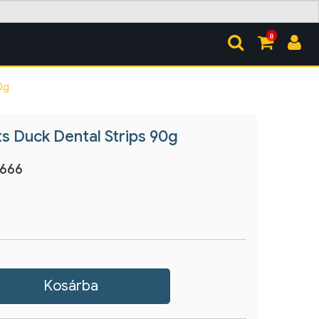
0
0g
s Duck Dental Strips 90g
6666