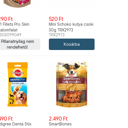
290 Ft
520 Ft
1 Fillets Pro Skin
Mini Schoko kutya csoki
talomfalat
30g TRX2973
303099049
TRX2973
Pillanatnyilag nem
rendelhető!
490 Ft
2.490 Ft
digree Denta Stix
SmartBones