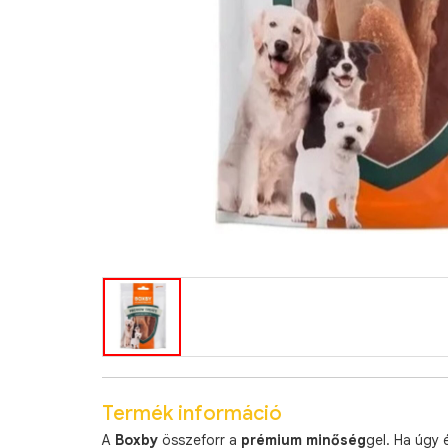
Termék információ
A
Boxby
összeforr a
prémium minőség
gel. Ha úgy 