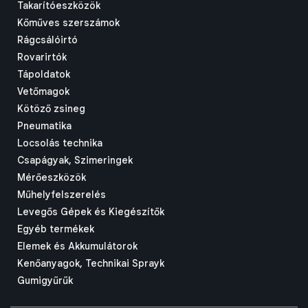
Takarítóeszközök
Kőműves szerszámok
Rágcsálóirtó
Rovarirtók
Tápoldatok
Vetőmagok
Kötöző zsineg
Pneumatika
Locsolás technika
Csapágyak, Szimeringek
Mérőeszközök
Műhelyfelszerelés
Levegős Gépek és Kiegészítők
Egyéb termékek
Elemek és Akkumulátorok
Kenőanyagok, Technikai Sprayk
Gumigyűrűk