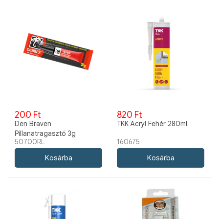
200 Ft
820 Ft
Den Braven
TKK Acryl Fehér 280ml
Pillanatragasztó 3g
50700RL
160675