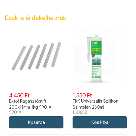
Ezek is érdekelhetnek
4.450 Ft
1.550 Ft
Extol Ragasztóstift
TKK Univerzális Szilikon
200x11mm 1kg 9901A
Szintelen 260ml
9901A
160682