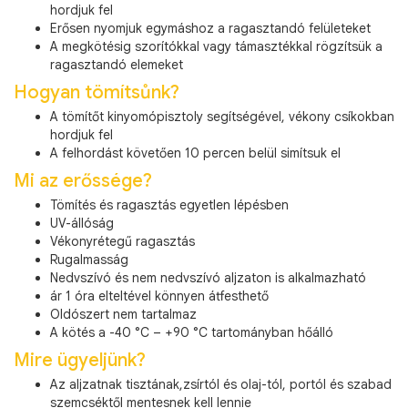
hordjuk fel
Erősen nyomjuk egymáshoz a ragasztandó felületeket
A megkötésig szorítókkal vagy támasztékkal rögzítsük a
ragasztandó elemeket
Hogyan tömítsůnk?
A tömítőt kinyomópisztoly segítségével, vékony csíkokban
hordjuk fel
A felhordást követően 10 percen belül simítsuk el
Mi az erőssége?
Tömítés és ragasztás egyetlen lépésben
UV-állóság
Vékonyrétegű ragasztás
Rugalmasság
Nedvszívó és nem nedvszívó aljzaton is alkalmazható
ár 1 óra elteltével könnyen átfesthető
Oldószert nem tartalmaz
A kötés a -40 °C – +90 °C tartományban hőálló
Mire ügyeljünk?
Az aljzatnak tisztának,zsírtól és olaj-tól, portól és szabad
szemcséktől mentesnek kell lennie