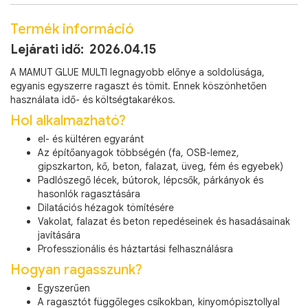
Termék információ
Lejárati idő: 2026.04.15
A MAMUT GLUE MULTI legnagyobb előnye a soldolüsága,
egyanis egyszerre ragaszt és tömit. Ennek köszönhetően
használata idő- és költségtakarékos.
Hol alkalmazható?
el- és kültéren egyaránt
Az építőanyagok többségén (fa, OSB-lemez,
gipszkarton, kő, beton, falazat, üveg, fém és egyebek)
Padlószegő lécek, bútorok, lépcsők, párkányok és
hasonlók ragasztására
Dilatációs hézagok tömítésére
Vakolat, falazat és beton repedéseinek és hasadásainak
javítására
Professzionális és háztartási felhasználásra
Hogyan ragasszunk?
Egyszerűen
A ragasztót függőleges csíkokban, kinyomópisztollyal