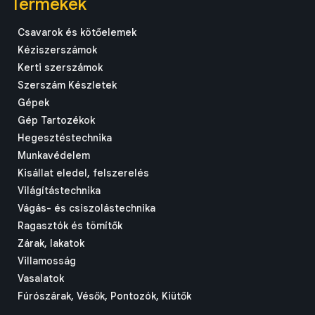
Termékek
Csavarok és kötőelemek
Kéziszerszámok
Kerti szerszámok
Szerszám Készletek
Gépek
Gép Tartozékok
Hegesztéstechnika
Munkavédelem
Kisállat eledel, felszerelés
Világítástechnika
Vágás- és csiszolástechnika
Ragasztók és tömítők
Zárak, lakatok
Villamosság
Vasalatok
Fúrószárak, Vésők, Pontozók, Kiütők