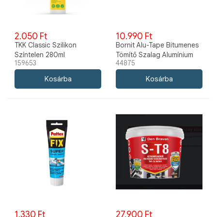
2.050 Ft
10.990 Ft
TKK Classic Szilikon
Bornit Alu-Tape Bitumenes
Színtelen 280ml
Tömítő Szalag Alumínium
159653
44875
10cmx10m
1.330 Ft
27.900 Ft