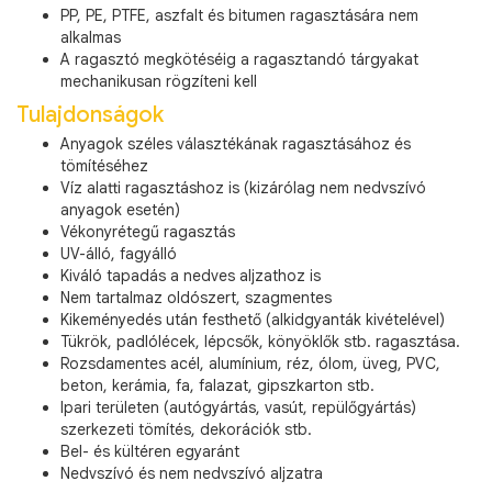
PP, PE, PTFE, aszfalt és bitumen ragasztására nem
alkalmas
A ragasztó megkötéséig a ragasztandó tárgyakat
mechanikusan rögzíteni kell
Tulajdonságok
Anyagok széles választékának ragasztásához és
tömítéséhez
Víz alatti ragasztáshoz is (kizárólag nem nedvszívó
anyagok esetén)
Vékonyrétegű ragasztás
UV-álló, fagyálló
Kiváló tapadás a nedves aljzathoz is
Nem tartalmaz oldószert, szagmentes
Kikeményedés után festhető (alkidgyanták kivételével)
Tükrök, padlólécek, lépcsők, könyöklők stb. ragasztása.
Rozsdamentes acél, alumínium, réz, ólom, üveg, PVC,
beton, kerámia, fa, falazat, gipszkarton stb.
Ipari területen (autógyártás, vasút, repülőgyártás)
szerkezeti tömítés, dekorációk stb.
Bel- és kültéren egyaránt
Nedvszívó és nem nedvszívó aljzatra