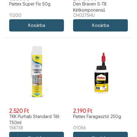
Pattex Super Fix 50g
Den Braven S-T8
Kétkomponensű
11200
CH0275HU
Vízszigetelés 14kg
2.520 Ft
2.190 Ft
TKK Purhab Standard Téli
Pattex Faragasztó 250g
750ml
158738
01056