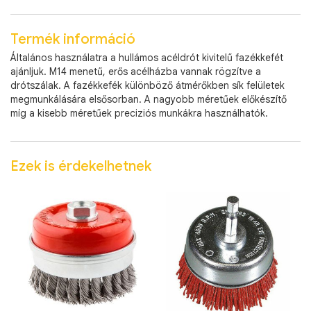
Termék információ
Általános használatra a hullámos acéldrót kivitelű fazékkefét
ajánljuk. M14 menetű, erős acélházba vannak rögzítve a
drótszálak. A fazékkefék különböző átmérőkben sík felületek
megmunkálására elsősorban. A nagyobb méretűek előkészítő
míg a kisebb méretűek preciziós munkákra használhatók.
Ezek is érdekelhetnek