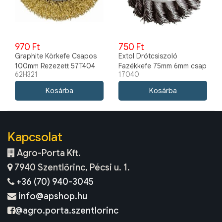
970 Ft
750 Ft
Graphite Körkefe Csapos
Extol Drótcsiszoló
100mm Rezezett 57T404
Fazékkefe 75mm 6mm csap
62H321
17040
17040
Kapcsolat
Agro-Porta Kft.
7940 Szentlőrinc, Pécsi u. 1.
+36 (70) 940-3045
info@apshop.hu
@agro.porta.szentlorinc