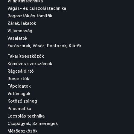
Világítástechnika
Vágás- és csiszolástechnika
Ragasztók és tömítők
Zárak, lakatok
Villamosság
Vasalatok
Fúrószárak, Vésők, Pontozók, Kiütők
Takarítóeszközök
Kőműves szerszámok
Rágcsálóirtó
Rovarirtók
Tápoldatok
Vetőmagok
Kötöző zsineg
Pneumatika
Locsolás technika
Csapágyak, Szimeringek
Mérőeszközök