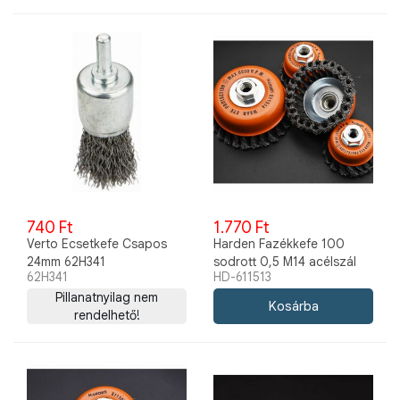
740 Ft
1.770 Ft
Verto Ecsetkefe Csapos
Harden Fazékkefe 100
24mm 62H341
sodrott 0,5 M14 acélszál
62H341
HD-611513
611513
Pillanatnyilag nem
rendelhető!