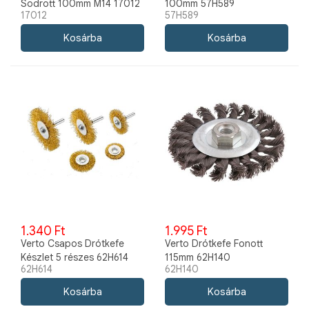
Sodrott 100mm M14 17012
100mm 57H589
17012
57H589
1.340 Ft
1.995 Ft
Verto Csapos Drótkefe
Verto Drótkefe Fonott
Készlet 5 részes 62H614
115mm 62H140
62H614
62H140