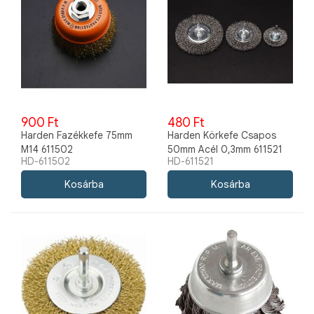
900 Ft
480 Ft
Harden Fazékkefe 75mm
Harden Körkefe Csapos
M14 611502
50mm Acél 0,3mm 611521
HD-611502
HD-611521