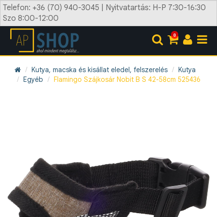
Telefon: +36 (70) 940-3045 | Nyitvatartás: H-P 7:30-16:30
Szo 8:00-12:00
0
Kutya, macska és kisállat eledel, felszerelés
Kutya
Egyéb
Flamingo Szájkosár Nobit B S 42-58cm 525436