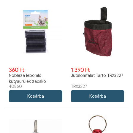
360 Ft
1.390 Ft
Nobleza lebomló
Jutalomfalat Tartó TRX3227
kutyaürülék zacskó
40860
TRX3227
3tekercs