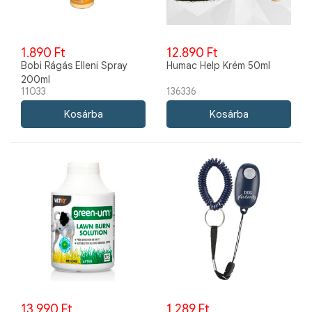
1.890 Ft
12.890 Ft
Bobi Rágás Elleni Spray
Humac Help Krém 50ml
200ml
11033
136336
13.990 Ft
1.289 Ft