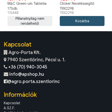
M&C Green-um Tabletta
Clicker Neveléssegítő
175db
TRX2298
115448
TRX2298
Pillanatnyilag nem
rendelhető!
Kapcsolat
Agro-Porta Kft.
7940 Szentlőrinc, Pécsi u. 1.
+36 (70) 940-3045
info@apshop.hu
@agro.porta.szentlorinc
Információk
Kapcsolat
A.SZ.F.