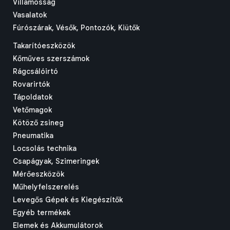
Villamosság
Vasalatok
Fúrószárak, Vésők, Pontozók, Kiütők
Takarítóeszközök
Kőműves szerszámok
Rágcsálóirtó
Rovarirtók
Tápoldatok
Vetőmagok
Kötöző zsineg
Pneumatika
Locsolás technika
Csapágyak, Szimeringek
Mérőeszközök
Műhelyfelszerelés
Levegős Gépek és Kiegészítők
Egyéb termékek
Elemek és Akkumulátorok