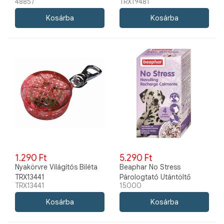
48857
TRX19481
tekercs/karton 48857
1.290 Ft
5.290 Ft
Nyakörvre Világítós Biléta
Beaphar No Stress
TRX13441
Párologtató Utántöltő
TRX13441
15000