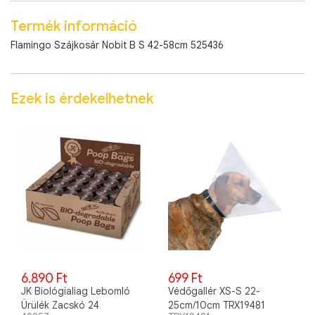
Termék információ
Flamingo Szájkosár Nobit B S 42-58cm 525436
Ezek is érdekelhetnek
6.890 Ft
699 Ft
JK Biológialiag Lebomló
Védőgallér XS-S 22-
Ürülék Zacskó 24
25cm/10cm TRX19481