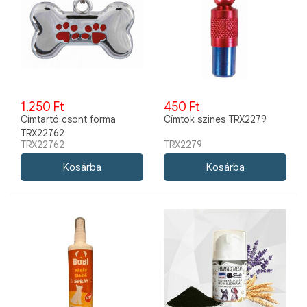
1.250 Ft
450 Ft
Címtartó csont forma
Címtok szines TRX2279
TRX22762
TRX22762
TRX2279