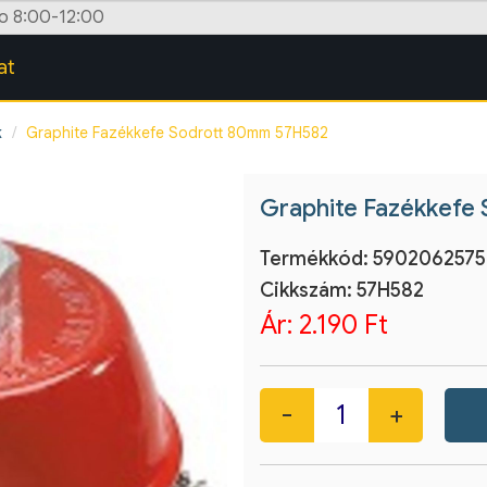
zo 8:00-12:00
at
k
Graphite Fazékkefe Sodrott 80mm 57H582
Graphite Fazékkefe
Termékkód:
5902062575
Cikkszám:
57H582
Ár:
2.190 Ft