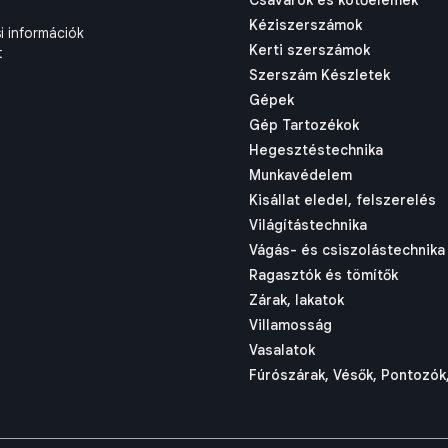
Csavarok és kötőelemek
Kéziszerszámok
si információk
Kerti szerszámok
t
Szerszám Készletek
Gépek
Gép Tartozékok
Hegesztéstechnika
Munkavédelem
Kisállat eledel, felszerelés
Világítástechnika
Vágás- és csiszolástechnika
Ragasztók és tömítők
Zárak, lakatok
Villamosság
Vasalatok
Fúrószárak, Vésők, Pontozók,