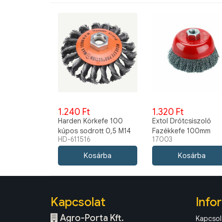
1.240 Ft
1.320 Ft
Harden Körkefe 100
Extol Drótcsiszoló
kúpos sodrott 0,5 M14
Fazékkefe 100mm
HD-611516
17003
611516
17003
Kapcsolat
Info
Agro-Porta Kft.
Kapcsol