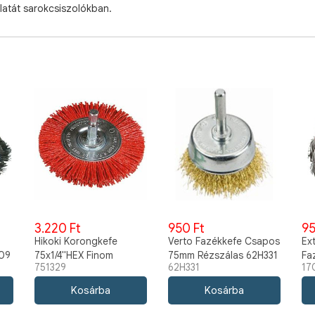
álatát sarokcsiszolókban.
3.220 Ft
950 Ft
95
Hikoki Korongkefe
Verto Fazékkefe Csapos
Ex
09
75x1/4"HEX Finom
75mm Rézszálas 62H331
Fa
751329
62H331
17
751329