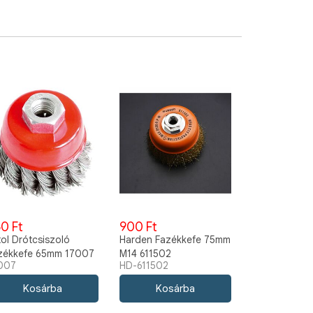
0 Ft
900 Ft
tol Drótcsiszoló
Harden Fazékkefe 75mm
zékkefe 65mm 17007
M14 611502
007
HD-611502