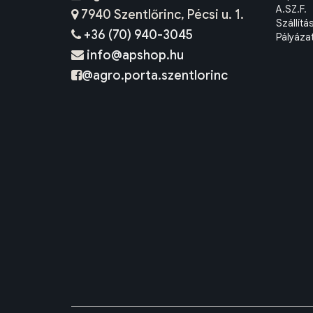
A.SZ.F.
7940 Szentlőrinc, Pécsi u. 1.
Szállítá
+36 (70) 940-3045
Pályáza
info@apshop.hu
@agro.porta.szentlorinc