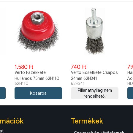
1.580 Ft
740 Ft
79
Verto Fazékkefe
Verto Ecsetkefe Csapos
Ha
Hullámos 75mm 62H110
24mm 62H341
Ac
62H110
62H341
HD
Pillanatnyilag nem
rendelhető!
rmációk
Termékek
at