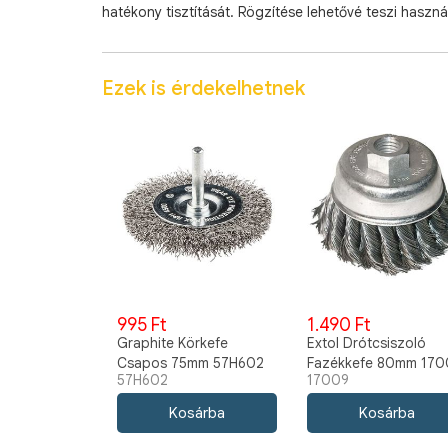
hatékony tisztítását. Rögzítése lehetővé teszi haszn
Ezek is érdekelhetnek
995 Ft
1.490 Ft
Graphite Körkefe
Extol Drótcsiszoló
Csapos 75mm 57H602
Fazékkefe 80mm 170
57H602
17009