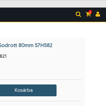
0
 Sodrott 80mm 57H582
821