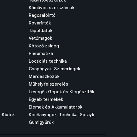
Takarítóeszközök
Kőműves szerszámok
Rágcsálóirtó
Rovarirtók
Tápoldatok
Vetőmagok
Kötöző zsineg
Pneumatika
Locsolás technika
Csapágyak, Szimeringek
Mérőeszközök
Műhelyfelszerelés
Levegős Gépek és Kiegészítők
Egyéb termékek
Elemek és Akkumulátorok
 Kiütők
Kenőanyagok, Technikai Sprayk
Gumigyűrűk