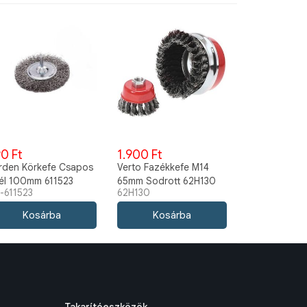
0 Ft
1.900 Ft
rden Körkefe Csapos
Verto Fazékkefe M14
él 100mm 611523
65mm Sodrott 62H130
-611523
62H130