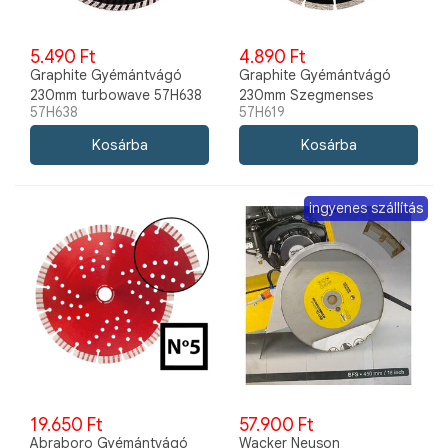
5.490 Ft
4.890 Ft
Graphite Gyémántvágó
Graphite Gyémántvágó
230mm turbowave 57H638
230mm Szegmenses
57H638
57H619
57H619
ingyenes szállítás
19.650 Ft
57.900 Ft
Abraboro Gyémántvágó
Wacker Neuson