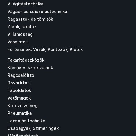
Világítástechnika
Vágás- és csiszolástechnika
Ragasztók és tömítők
Zárak, lakatok
Villamosság
Vasalatok
Fúrószárak, Vésők, Pontozók, Kiütők
Takarítóeszközök
Kőműves szerszámok
Rágcsálóirtó
Rovarirtók
Tápoldatok
Vetőmagok
Kötöző zsineg
Pneumatika
Locsolás technika
Csapágyak, Szimeringek