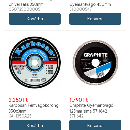
Univerzális 350mm
Gyémántvágó 450mm
050735000005
510000547
Szegmenses Aszfalt
2.250 Ft
1.790 Ft
Karbosan Fémvágókorong
Graphite Gyémántvágó
350x3mm
125mm sima 57H642
KA-1350A25
57H642