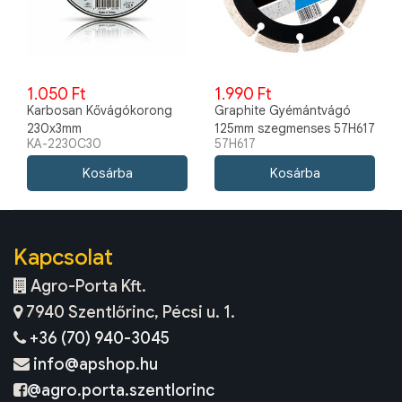
1.050 Ft
1.990 Ft
Karbosan Kővágókorong
Graphite Gyémántvágó
230x3mm
125mm szegmenses 57H617
KA-2230C30
57H617
Kapcsolat
Agro-Porta Kft.
7940 Szentlőrinc, Pécsi u. 1.
+36 (70) 940-3045
info@apshop.hu
@agro.porta.szentlorinc