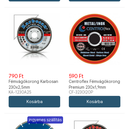
790 Ft
590 Ft
Fémvágókorong Karbosan
Centroflex Fémvágókorong
230x2,5mm
Premium 230x1,9mm
KA-1230A25
CF-3230I20P
ingyenes szállítás