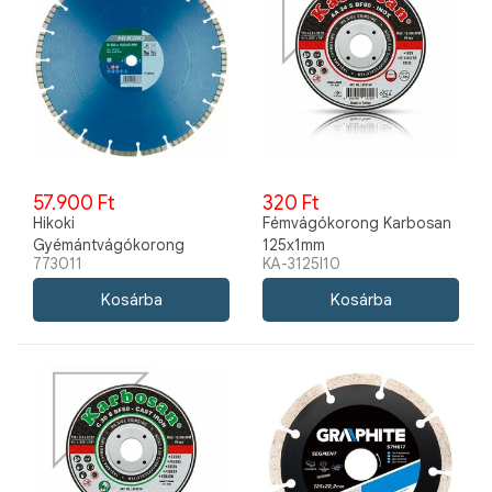
57.900 Ft
320 Ft
Hikoki
Fémvágókorong Karbosan
Gyémántvágókorong
125x1mm
773011
KA-3125I10
350mm 773011