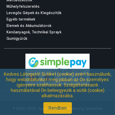
Mérőeszközök
Műhelyfelszerelés
Levegős Gépek és Kiegészítők
Egyéb termékek
Elemek és Akkumulátorok
Kenőanyagok, Technikai Sprayk
Gumigyűrűk
Kedves Látogató! Sütiket (cookie) azért használunk,
hogy weboldalunkat még jobban az Ön személyes
igényeire szabhassuk. Szolgáltatásaink
használatával Ön beleegyezik a sütik (cookie)
alkalmazásába.
Rendben
© 2000-2020. Agro-Porta Kft., Minden jog fenntartva