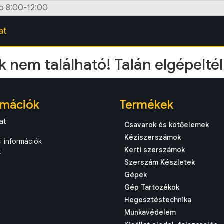
zo 8:00-12:00
at
 nem található! Talán elgépeltél
rmációk
Termékek
at
Csavarok és kötőelemek
Kéziszerszámok
si információk
Kerti szerszámok
t
Szerszám Készletek
Gépek
Gép Tartozékok
Hegesztéstechnika
Munkavédelem