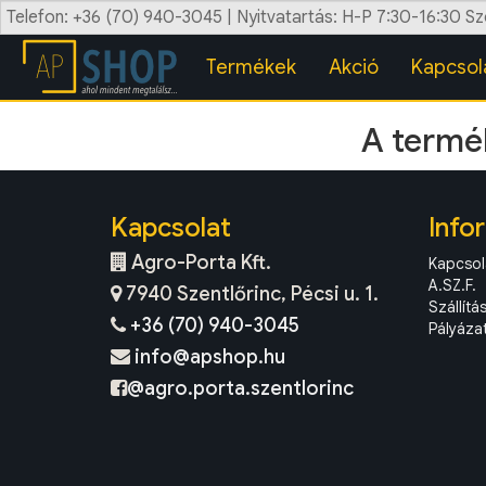
Telefon: +36 (70) 940-3045 | Nyitvatartás: H-P 7:30-16:30 S
Termékek
Akció
Kapcsol
A termék
Kapcsolat
Info
Agro-Porta Kft.
Kapcsol
A.SZ.F.
7940 Szentlőrinc, Pécsi u. 1.
Szállítá
+36 (70) 940-3045
Pályáza
info@apshop.hu
@agro.porta.szentlorinc