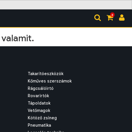
0
 valamit.
Takarítóeszközök
Kőműves szerszámok
Rágcsálóirtó
Rovarirtók
Tápoldatok
Vetőmagok
Kötöző zsineg
Pneumatika