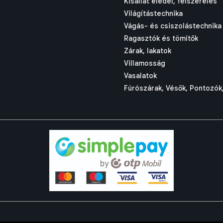
Kisállat eledel, felszerelés
Világítástechnika
Vágás- és csiszolástechnika
Ragasztók és tömítők
Zárak, lakatok
Villamosság
Vasalatok
Fúrószárak, Vésők, Pontozók,