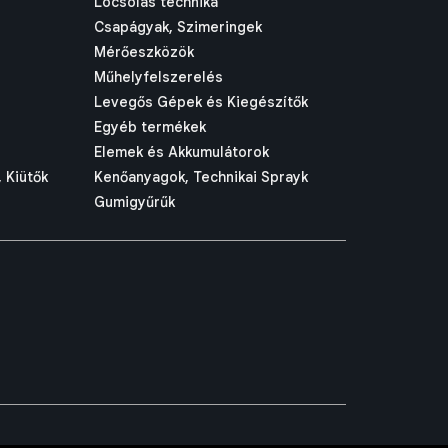
Locsolás technika
Csapágyak, Szimeringek
Mérőeszközök
Műhelyfelszerelés
Levegős Gépek és Kiegészítők
Egyéb termékek
Elemek és Akkumulátorok
 Kiütők
Kenőanyagok, Technikai Sprayk
Gumigyűrűk