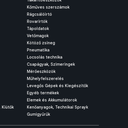
Takarítóeszközök
Kőműves szerszámok
Rágcsálóirtó
Rovarirtók
Tápoldatok
Vetőmagok
Kötöző zsineg
Pneumatika
Locsolás technika
Csapágyak, Szimeringek
Mérőeszközök
Műhelyfelszerelés
Levegős Gépek és Kiegészítők
Egyéb termékek
Elemek és Akkumulátorok
 Kiütők
Kenőanyagok, Technikai Sprayk
Gumigyűrűk