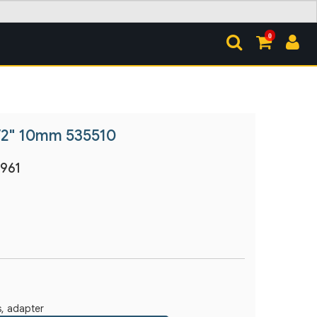
0
/2" 10mm 535510
961
, adapter