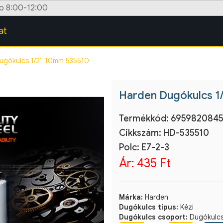
zo 8:00-12:00
at
ugókulcs 1/2" 10mm 535510
Harden Dugókulcs 1
Termékkód:
6959820845
Cikkszám:
HD-535510
Polc: E7-2-3
Ár:
435 Ft
Márka:
Harden
Dugókulcs típus:
Kézi
Dugókulcs csoport:
Dugókulcs