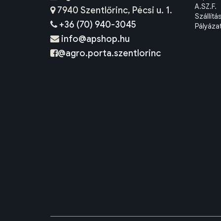
A.SZ.F.
7940 Szentlőrinc, Pécsi u. 1.
Szállítá
+36 (70) 940-3045
Pályáza
info@apshop.hu
@agro.porta.szentlorinc