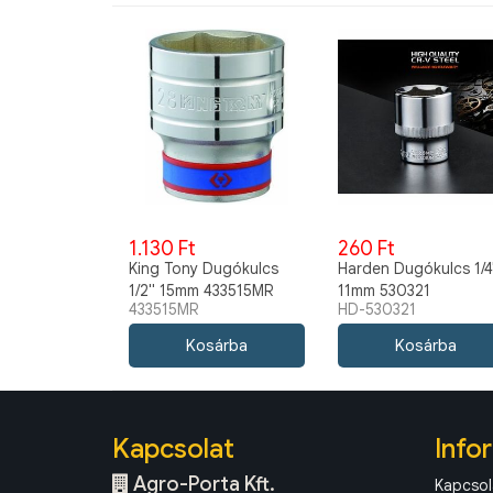
1.130 Ft
260 Ft
King Tony Dugókulcs
Harden Dugókulcs 1/4
1/2" 15mm 433515MR
11mm 530321
433515MR
HD-530321
Kapcsolat
Info
Agro-Porta Kft.
Kapcsol