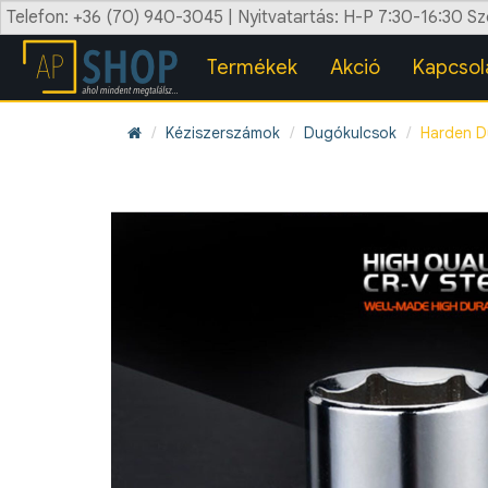
Telefon: +36 (70) 940-3045 | Nyitvatartás: H-P 7:30-16:30 S
Termékek
Akció
Kapcsol
Kéziszerszámok
Dugókulcsok
Harden D