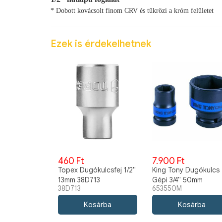
* Dobott kovácsolt finom CRV és tükrözi a króm felületet
Ezek is érdekelhetnek
460 Ft
7.900 Ft
Topex Dugókulcsfej 1/2"
King Tony Dugókulcs
13mm 38D713
Gépi 3/4" 50mm
38D713
653550M
653550M