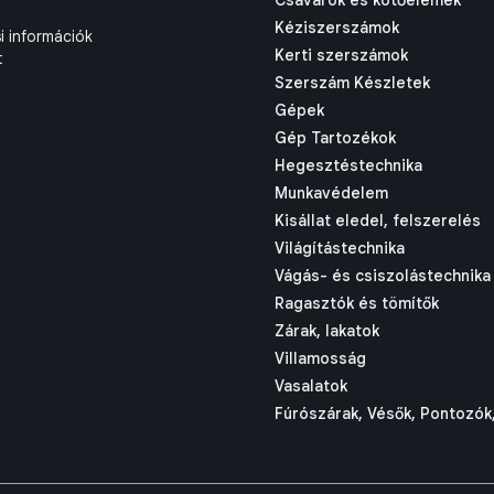
Csavarok és kötőelemek
Kéziszerszámok
si információk
Kerti szerszámok
t
Szerszám Készletek
Gépek
Gép Tartozékok
Hegesztéstechnika
Munkavédelem
Kisállat eledel, felszerelés
Világítástechnika
Vágás- és csiszolástechnika
Ragasztók és tömítők
Zárak, lakatok
Villamosság
Vasalatok
Fúrószárak, Vésők, Pontozók,