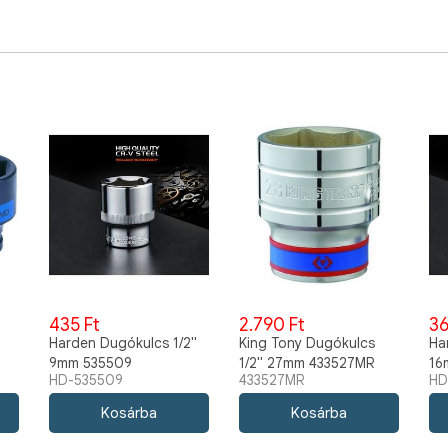
435 Ft
2.790 Ft
36
Harden Dugókulcs 1/2"
King Tony Dugókulcs
Ha
9mm 535509
1/2" 27mm 433527MR
16
HD-535509
433527MR
HD