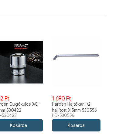
2 Ft
1.690 Ft
rden Dugókulcs 3/8"
Harden Hajtókar 1/2"
mm 530422
hajlított 315mm 530556
-530422
HD-530556