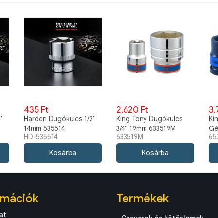
435 Ft
2.620 Ft
3.
"
Harden Dugókulcs 1/2"
King Tony Dugókulcs
Ki
14mm 535514
3/4" 19mm 633519M
Gé
HD-535514
633519M
65
rmációk
Termékek
at