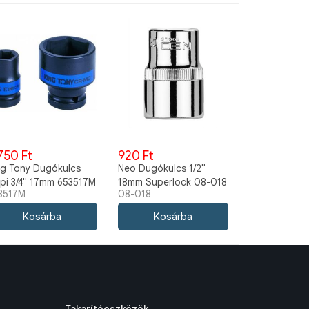
750 Ft
920 Ft
ng Tony Dugókulcs
Neo Dugókulcs 1/2"
pi 3/4" 17mm 653517M
18mm Superlock 08-018
3517M
08-018