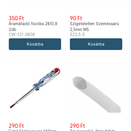
350 Ft
90 Ft
Áramátadó fúvóka 28/0,8
Szigeteletlen Szemessarú
2db
2,5mm M5
CW-121-2808
SZ2,5-5
290 Ft
290 Ft