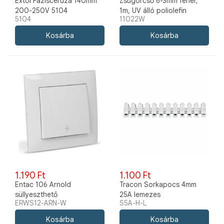
Extol Fázisceruza 140mm
Zsugorcső 6-3mm fehér,
200-250V 5104
1m, UV álló poliolefin
5104
11022W
1.190 Ft
1.100 Ft
Entac 106 Arnold
Tracon Sorkapocs 4mm
süllyeszthető
25A lemezes
ERWS12-ARN-W
S5A-H-L
váltókapcsoló, fehér