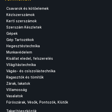
Csavarok és kötőelemek
Kéziszerszámok
Kerti szerszámok
Szerszám Készletek
Gépek
Gép Tartozékok
Hegesztéstechnika
Munkavédelem
Kisállat eledel, felszerelés
Világítástechnika
Vágás- és csiszolástechnika
Ragasztók és tömítők
Zárak, lakatok
Villamosság
Vasalatok
Fúrószárak, Vésők, Pontozók, Kiütők
Takarítóeszközök