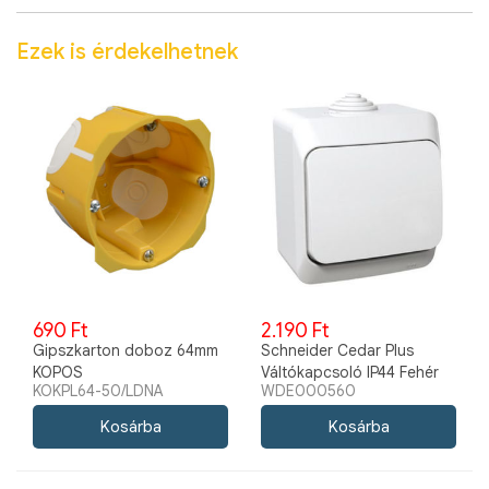
Ezek is érdekelhetnek
690 Ft
2.190 Ft
Gipszkarton doboz 64mm
Schneider Cedar Plus
KOPOS
Váltókapcsoló IP44 Fehér
KOKPL64-50/LDNA
WDE000560