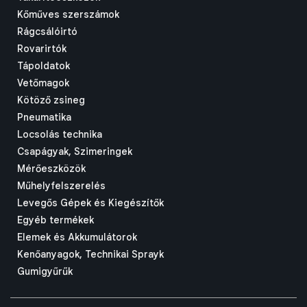
Kőműves szerszámok
Rágcsálóirtó
Rovarirtók
Tápoldatok
Vetőmagok
Kötöző zsineg
Pneumatika
Locsolás technika
Csapágyak, Szimeringek
Mérőeszközök
Műhelyfelszerelés
Levegős Gépek és Kiegészítők
Egyéb termékek
Elemek és Akkumulátorok
Kenőanyagok, Technikai Sprayk
Gumigyűrűk