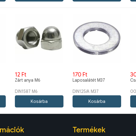
12 Ft
170 Ft
30
Zárt anya M6
Laposalátét M37
Cs
DIN1587 M6
DIN125/A M37
00
rmációk
Termékek