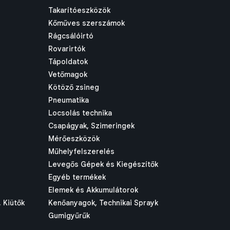
Takarítóeszközök
Kőműves szerszámok
Rágcsálóirtó
Rovarirtók
Tápoldatok
Vetőmagok
Kötöző zsineg
Pneumatika
Locsolás technika
Csapágyak, Szimeringek
Mérőeszközök
Műhelyfelszerelés
Levegős Gépek és Kiegészítők
Egyéb termékek
Elemek és Akkumulátorok
 Kiütők
Kenőanyagok, Technikai Sprayk
Gumigyűrűk