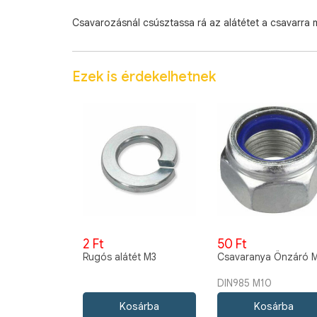
Csavarozásnál csúsztassa rá az alátétet a csavarra 
Ezek is érdekelhetnek
2 Ft
50 Ft
Rugós alátét M3
Csavaranya Önzáró 
DIN985 M10