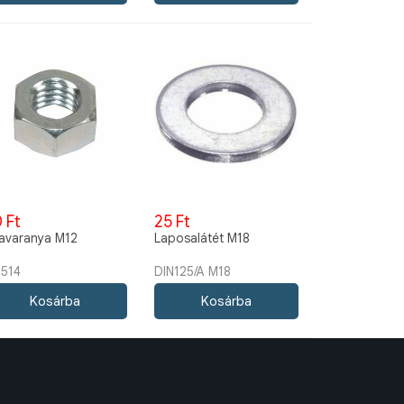
 Ft
25 Ft
avaranya M12
Laposalátét M18
514
DIN125/A M18