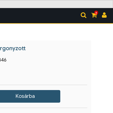
0
orgonyzott
846