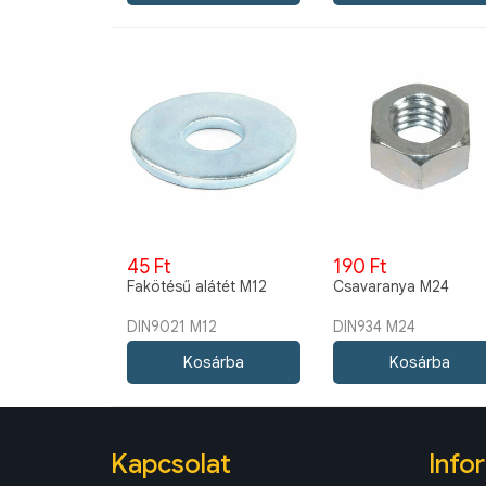
45 Ft
190 Ft
Fakötésű alátét M12
Csavaranya M24
DIN9021 M12
DIN934 M24
Kapcsolat
Info