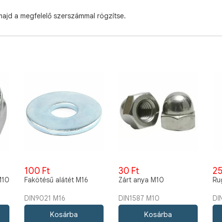
majd a megfelelő szerszámmal rögzítse.
100 Ft
30 Ft
25
M10
Fakötésű alátét M16
Zárt anya M10
Ru
DIN9021 M16
DIN1587 M10
DI