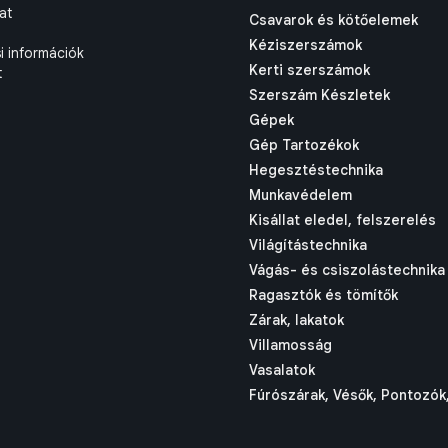
at
Csavarok és kötőelemek
Kéziszerszámok
si információk
Kerti szerszámok
t
Szerszám Készletek
Gépek
Gép Tartozékok
Hegesztéstechnika
Munkavédelem
Kisállat eledel, felszerelés
Világítástechnika
Vágás- és csiszolástechnika
Ragasztók és tömítők
Zárak, lakatok
Villamosság
Vasalatok
Fúrószárak, Vésők, Pontozók,