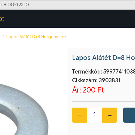
zo 8:00-12:00
at
Lapos Alátét D=8 Horgonyzott
Lapos Alátét D=8 H
Termékkód:
5997741103
Cikkszám:
3903831
Ár:
200 Ft