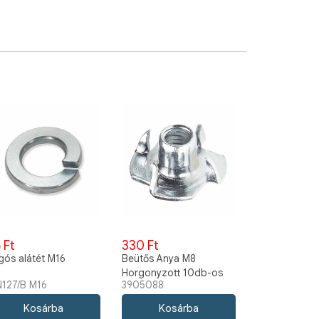
 Ft
330 Ft
gós alátét M16
Beütős Anya M8
Horgonyzott 10db-os
N127/B M16
3905088