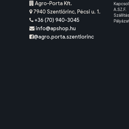
Agro-Porta Kft.
Kapcsol
A.SZ.F.
7940 Szentlőrinc, Pécsi u. 1.
Szállítá
+36 (70) 940-3045
Pályáza
info@apshop.hu
@agro.porta.szentlorinc