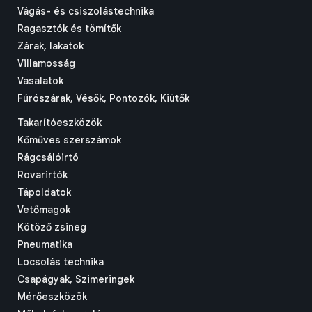
Vágás- és csiszolástechnika
Ragasztók és tömítők
Zárak, lakatok
Villamosság
Vasalatok
Fúrószárak, Vésők, Pontozók, Kiütők
Takarítóeszközök
Kőműves szerszámok
Rágcsálóirtó
Rovarirtók
Tápoldatok
Vetőmagok
Kötöző zsineg
Pneumatika
Locsolás technika
Csapágyak, Szimeringek
Mérőeszközök