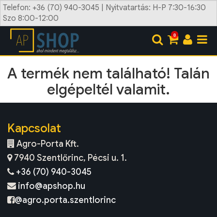
Telefon: +36 (70) 940-3045 | Nyitvatartás: H-P 7:30-16:30
Szo 8:00-12:00
0
A termék nem található! Talán
elgépeltél valamit.
Kapcsolat
Agro-Porta Kft.
7940 Szentlőrinc, Pécsi u. 1.
+36 (70) 940-3045
info@apshop.hu
@agro.porta.szentlorinc