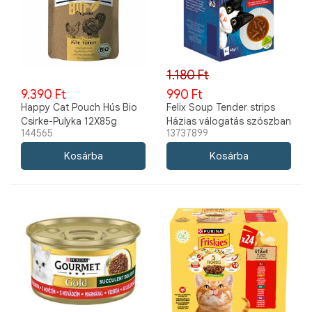
1.180 Ft
9.390 Ft
990 Ft
Happy Cat Pouch Hús Bio
Felix Soup Tender strips
Csirke-Pulyka 12X85g
Házias válogatás szószban
144565
13737899
6x48g