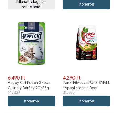
Pillanatnyilag nem
rendelhető!
6.490 Ft
4.290 Ft
Happy Cat Pouch Szósz
Panzi FitActive PURE SMALL
Culinary Bárány 20X85g
Hypoallergenic Beef-
149859
315836
Rosehip 3kg