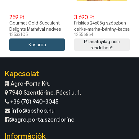
259 Ft
3.690 Ft
Gourmet Gold Succulent
Friskies 24x85g szószban
Delights Marhával nedves
csirke-marha-bárány-kacsa
12533105
12556864
macskaeledel 85g
Pillanatnyilag nem
rendelhető!
Kapcsolat
Agro-Porta Kft.
7940 Szentlőrinc, Pécsi u. 1.
+36 (70) 940-3045
info@apshop.hu
@agro.porta.szentlorinc
Információk