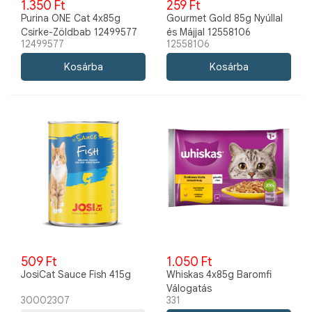
1.350 Ft
259 Ft
Purina ONE Cat 4x85g
Gourmet Gold 85g Nyúllal
Csirke-Zöldbab 12499577
és Májjal 12558106
12499577
12558106
509 Ft
1.050 Ft
JosiCat Sauce Fish 415g
Whiskas 4x85g Baromfi
Válogatás
30002307
331