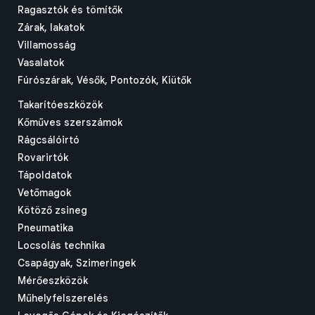
Ragasztók és tömítők
Zárak, lakatok
Villamosság
Vasalatok
Fúrószárak, Vésők, Pontozók, Kiütők
Takarítóeszközök
Kőműves szerszámok
Rágcsálóirtó
Rovarirtók
Tápoldatok
Vetőmagok
Kötöző zsineg
Pneumatika
Locsolás technika
Csapágyak, Szimeringek
Mérőeszközök
Műhelyfelszerelés