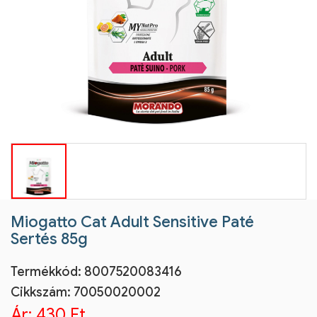
Miogatto Cat Adult Sensitive Paté
Sertés 85g
Termékkód:
8007520083416
Cikkszám:
70050020002
Ár:
430 Ft