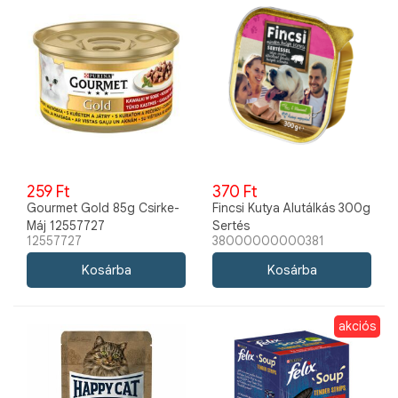
259 Ft
370 Ft
Gourmet Gold 85g Csirke-
Fincsi Kutya Alutálkás 300g
Máj 12557727
Sertés
12557727
38000000000381
akciós