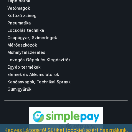
Tápoldatok
Vetőmagok
Kötöző zsineg
Pneumatika
Locsolás technika
Csapágyak, Szimeringek
Mérőeszközök
Műhelyfelszerelés
Levegős Gépek és Kiegészítők
Egyéb termékek
Elemek és Akkumulátorok
Kenőanyagok, Technikai Sprayk
Gumigyűrűk
Kedves Látogató! Sütiket (cookie) azért használunk,