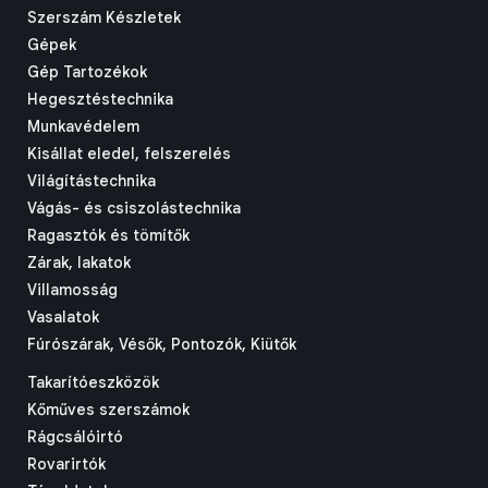
Szerszám Készletek
Gépek
Gép Tartozékok
Hegesztéstechnika
Munkavédelem
Kisállat eledel, felszerelés
Világítástechnika
Vágás- és csiszolástechnika
Ragasztók és tömítők
Zárak, lakatok
Villamosság
Vasalatok
Fúrószárak, Vésők, Pontozók, Kiütők
Takarítóeszközök
Kőműves szerszámok
Rágcsálóirtó
Rovarirtók