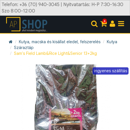
Telefon: +36 (70) 940-3045 | Nyitvatartás: H-P 7:30-16:30
Szo 8:00-12:00
0
Kutya, macska és kisállat eledel, felszerelés
Kutya
Száraztáp
Sam's Field Lamb&Rice Light&Senior 13+2kg
ingyenes szállítás