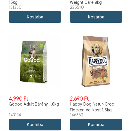
15kg
Weight Care 8kg
131350
225510
4.990 Ft
2.690 Ft
Goood Adult Bárány 1,8kg
Happy Dog Natur-Croq
Flocken Vollkost 1,5kg
143134
146662