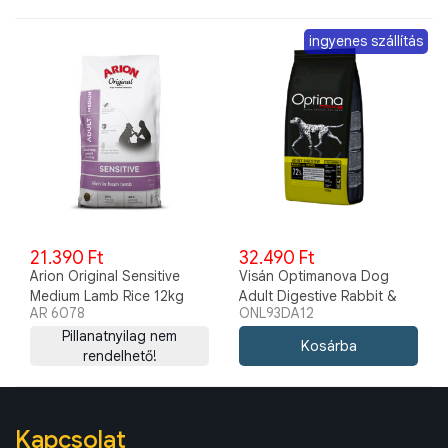
ingyenes szállítás
21.390 Ft
32.490 Ft
Arion Original Sensitive
Visán Optimanova Dog
Medium Lamb Rice 12kg
Adult Digestive Rabbit &
AR 6078
ONL93DA12
Potato 12kg
Pillanatnyilag nem
rendelhető!
Kapcsolat