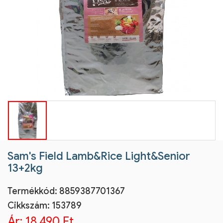
Sam's Field Lamb&Rice Light&Senior
13+2kg
Termékkód:
8859387701367
Cikkszám:
153789
Ár:
18.490 Ft