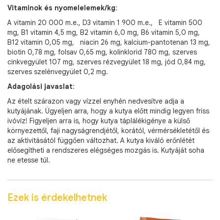
Vitaminok és nyomelelemek/kg
:
A vitamin 20 000 m.e., D3 vitamin 1 900 m.e., E vitamin 500
mg, B1 vitamin 4,5 mg, B2 vitamin 6,0 mg, B6 vitamin 5,0 mg,
B12 vitamin 0,05 mg, niacin 26 mg, kalcium-pantotenan 13 mg,
biotin 0,78 mg, folsav 0,65 mg, kolinklorid 780 mg, szerves
cinkvegyület 107 mg, szerves rézvegyület 18 mg, jód 0,84 mg,
szerves szelénvegyület 0,2 mg.
Adagolási javaslat
:
Az ételt szárazon vagy vízzel enyhén nedvesítve adja a
kutyájának. Ügyeljen arra, hogy a kutya előtt mindig legyen friss
ivóvíz! Figyeljen arra is, hogy kutya táplálékigénye a külső
környezettől, faji nagyságrendjétől, korától, vérmérsékletétől és
az aktivitásától függően változhat. A kutya kiváló erőnlétét
elősegítheti a rendszeres elégséges mozgás is. Kutyáját soha
ne etesse túl.
Ezek is érdekelhetnek