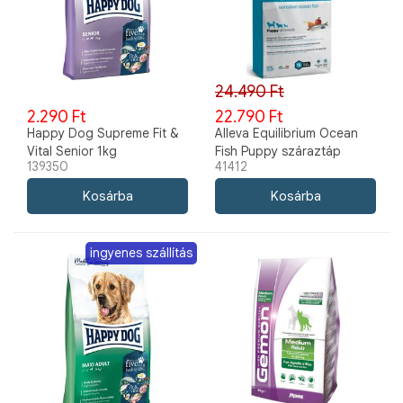
24.490 Ft
2.290 Ft
22.790 Ft
Happy Dog Supreme Fit &
Alleva Equilibrium Ocean
Vital Senior 1kg
Fish Puppy száraztáp
139350
41412
minden fajtának 12kg
ingyenes szállítás