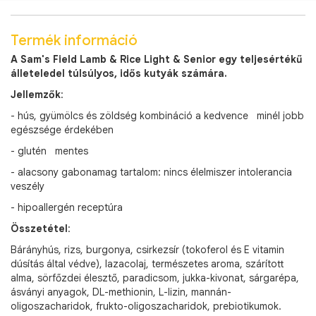
Termék információ
A Sam's Field Lamb & Rice Light & Senior egy teljesértékű
álleteledel túlsúlyos, idős kutyák számára.
Jellemzők
:
- hús, gyümölcs és zöldség kombináció a kedvence minél jobb
egészsége érdekében
- glutén mentes
- alacsony gabonamag tartalom: nincs élelmiszer intolerancia
veszély
- hipoallergén receptúra
Összetétel
:
Bárányhús, rizs, burgonya, csirkezsír (tokoferol és E vitamin
dúsítás által védve), lazacolaj, természetes aroma, szárított
alma, sörfőzdei élesztő, paradicsom, jukka-kivonat, sárgarépa,
ásványi anyagok, DL-methionin, L-lizin, mannán-
oligoszacharidok, frukto-oligoszacharidok, prebiotikumok.