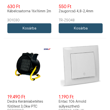
630 Ft
550 Ft
Kábelcsatorna 16x16mm 2m
Zsugorcső 4,8-2,4mm
301030
TR-ZS048
19.490 Ft
1.190 Ft
Dedra Kerámiabetétes
Entac 106 Arnold
fűtőtest 3,0kw PTC
süllyeszthető