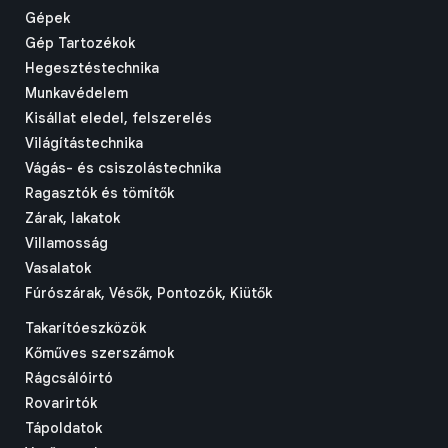
Gépek
Gép Tartozékok
Hegesztéstechnika
Munkavédelem
Kisállat eledel, felszerelés
Világítástechnika
Vágás- és csiszolástechnika
Ragasztók és tömítők
Zárak, lakatok
Villamosság
Vasalatok
Fúrószárak, Vésők, Pontozók, Kiütők
Takarítóeszközök
Kőműves szerszámok
Rágcsálóirtó
Rovarirtók
Tápoldatok