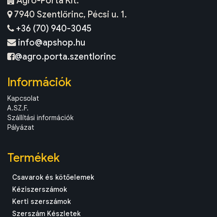
Agro-Porta Kft.
7940 Szentlőrinc, Pécsi u. 1.
+36 (70) 940-3045
info@apshop.hu
@agro.porta.szentlorinc
Információk
Kapcsolat
A.SZ.F.
Szállítási információk
Pályázat
Termékek
Csavarok és kötőelemek
Kéziszerszámok
Kerti szerszámok
Szerszám Készletek