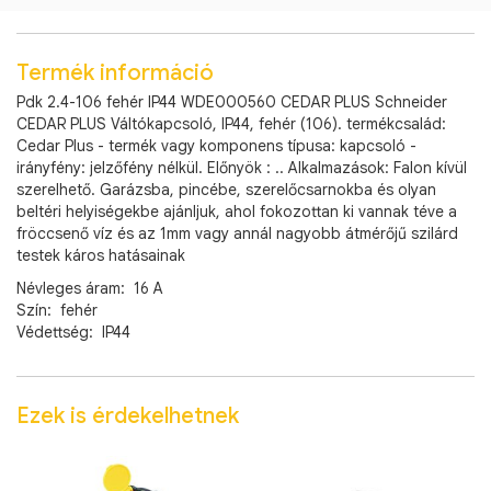
Termék információ
Pdk 2.4-106 fehér IP44 WDE000560 CEDAR PLUS Schneider
CEDAR PLUS Váltókapcsoló, IP44, fehér (106). termékcsalád:
Cedar Plus - termék vagy komponens típusa: kapcsoló -
irányfény: jelzőfény nélkül. Előnyök : .. Alkalmazások: Falon kívül
szerelhető. Garázsba, pincébe, szerelőcsarnokba és olyan
beltéri helyiségekbe ajánljuk, ahol fokozottan ki vannak téve a
fröccsenő víz és az 1mm vagy annál nagyobb átmérőjű szilárd
testek káros hatásainak
Névleges áram: 16 A
Szín: fehér
Védettség: IP44
Ezek is érdekelhetnek