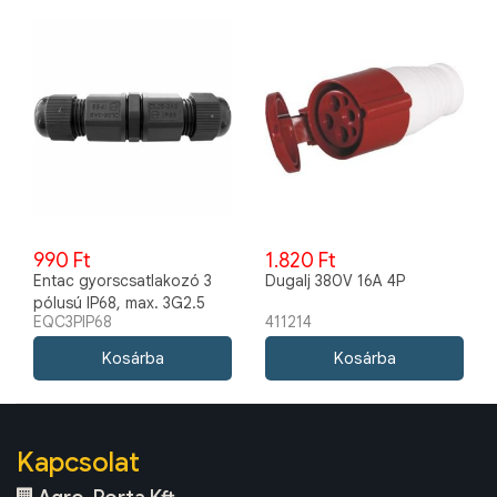
990 Ft
1.820 Ft
Entac gyorscsatlakozó 3
Dugalj 380V 16A 4P
pólusú IP68, max. 3G2.5
EQC3PIP68
411214
mm2 kábelhez
Kapcsolat