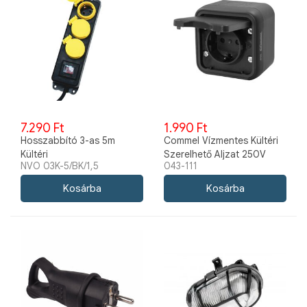
7.290 Ft
1.990 Ft
Hosszabbító 3-as 5m
Commel Vízmentes Kültéri
Kültéri
Szerelhető Aljzat 250V
NVO 03K-5/BK/1,5
043-111
IP55 Antracit