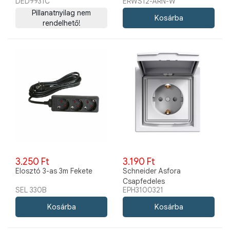
DED9931C
ERWS12-ARN-W
váltókapcsoló, fehér
Pillanatnyilag nem
rendelhető!
3.250 Ft
3.190 Ft
Elosztó 3-as 3m Fekete
Schneider Asfora
Csapfedeles
SEL 330B
EPH3100321
Csatlakozóaljzat IP44 Fehér