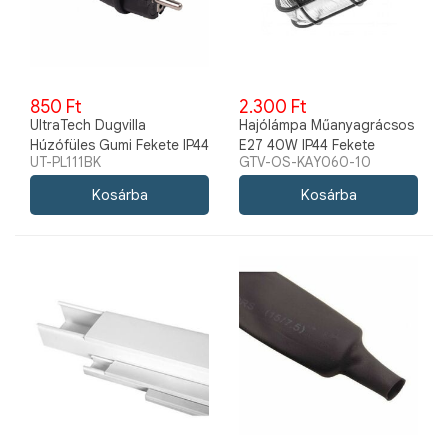
850 Ft
2.300 Ft
UltraTech Dugvilla
Hajólámpa Műanyagrácsos
Húzófüles Gumi Fekete IP44
E27 40W IP44 Fekete
UT-PL111BK
GTV-OS-KAY060-10
16A/250V