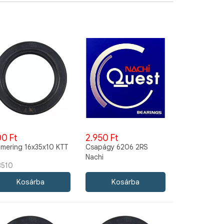
0 Ft
2.950 Ft
imering 16x35x10 KTT
Csapágy 6206 2RS
Nachi
3510