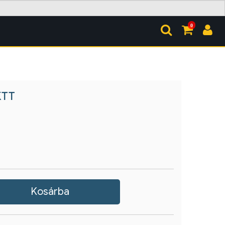
0
KTT