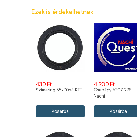
Ezek is érdekelhetnek
430 Ft
4.900 Ft
Szimering 55x70x8 KTT
Csapágy 6307 2RS
Nachi