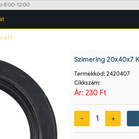
zo 8:00-12:00
at
x7 KTT
Szimering 20x40x7 
Termékkód:
2420407
Cikkszám:
Ár:
230 Ft