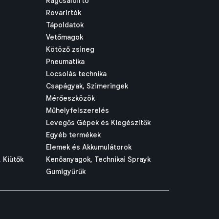
Rágcsálóirtó
Rovarirtók
Tápoldatok
Vetőmagok
Kötöző zsineg
Pneumatika
Locsolás technika
Csapágyak, Szimeringek
Mérőeszközök
Műhelyfelszerelés
Levegős Gépek és Kiegészítők
Egyéb termékek
Elemek és Akkumulátorok
 Kiütők
Kenőanyagok, Technikai Sprayk
Gumigyűrűk