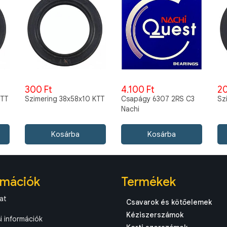
300 Ft
4.100 Ft
20
KTT
Szimering 38x58x10 KTT
Csapágy 6307 2RS C3
Sz
Nachi
rmációk
Termékek
at
Csavarok és kötőelemek
Kéziszerszámok
si információk