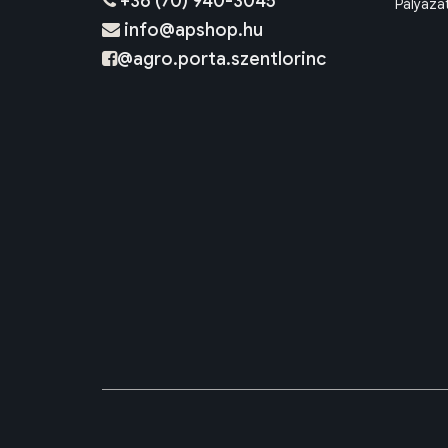
+36 (70) 940-3045
Pályáza
info@apshop.hu
@agro.porta.szentlorinc