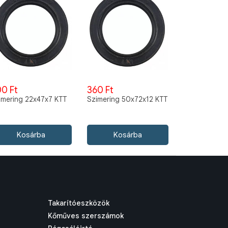
0 Ft
360 Ft
imering 22x47x7 KTT
Szimering 50x72x12 KTT
Takarítóeszközök
Kőműves szerszámok