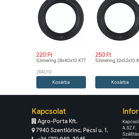
220 Ft
250 Ft
Szimering 28x40x10 KTT
Szimering 32x52x10 
284010
Kapcsolat
Info
Agro-Porta Kft.
Kapcsol
A.SZ.F.
7940 Szentlőrinc, Pécsi u. 1.
Szállítá