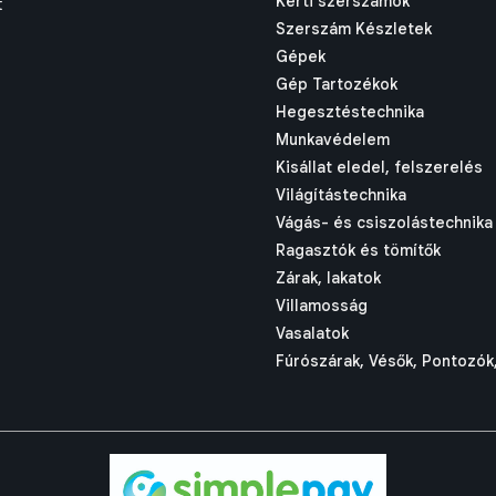
Kerti szerszámok
t
Szerszám Készletek
Gépek
Gép Tartozékok
Hegesztéstechnika
Munkavédelem
Kisállat eledel, felszerelés
Világítástechnika
Vágás- és csiszolástechnika
Ragasztók és tömítők
Zárak, lakatok
Villamosság
Vasalatok
Fúrószárak, Vésők, Pontozók,