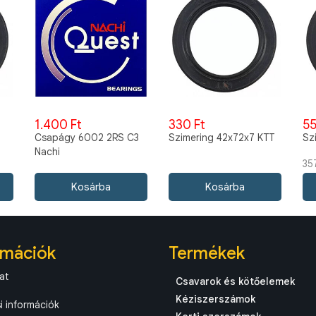
1.400 Ft
330 Ft
55
Csapágy 6002 2RS C3
Szimering 42x72x7 KTT
Sz
Nachi
35
rmációk
Termékek
at
Csavarok és kötőelemek
Kéziszerszámok
si információk