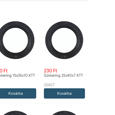
0 Ft
230 Ft
imering 15x35x10 KTT
Szimering 25x40x7 KTT
25407