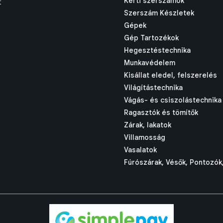
Kerti szerszámok
t
Szerszám Készletek
Gépek
Gép Tartozékok
Hegesztéstechnika
Munkavédelem
Kisállat eledel, felszerelés
Világítástechnika
Vágás- és csiszolástechnika
Ragasztók és tömítők
Zárak, lakatok
Villamosság
Vasalatok
Fúrószárak, Vésők, Pontozók,