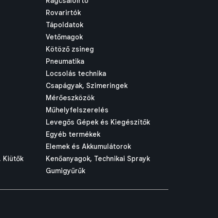
Rágcsálóirtó
Rovarirtók
Tápoldatok
Vetőmagok
Kötöző zsineg
Pneumatika
Locsolás technika
Csapágyak, Szimeringek
Mérőeszközök
Műhelyfelszerelés
Levegős Gépek és Kiegészítők
Egyéb termékek
Elemek és Akkumulátorok
 Kiütők
Kenőanyagok, Technikai Sprayk
Gumigyűrűk