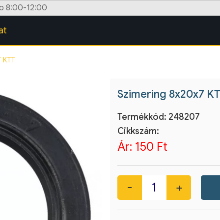
zo 8:00-12:00
at
7 KTT
Szimering 8x20x7 K
Termékkód:
248207
Cikkszám:
Ár:
150 Ft