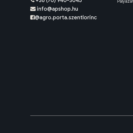
+36 (70) 940-3045
Pályáza
info@apshop.hu
@agro.porta.szentlorinc