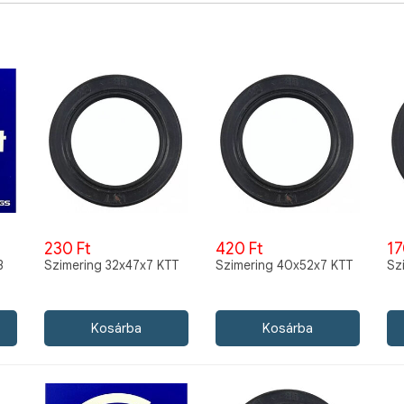
230 Ft
420 Ft
17
3
Szimering 32x47x7 KTT
Szimering 40x52x7 KTT
Sz