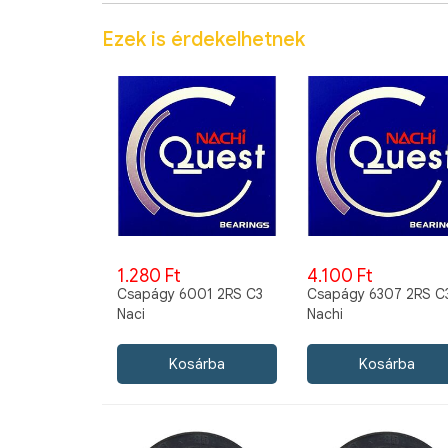
Ezek is érdekelhetnek
1.280 Ft
4.100 Ft
Csapágy 6001 2RS C3
Csapágy 6307 2RS C
Naci
Nachi