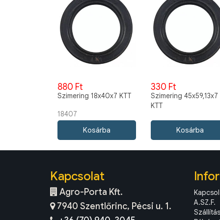
880 Ft
330 Ft
Szimering 18x40x7 KTT
Szimering 45x59,13x7
KTT
18407
Kapcsolat
Info
Agro-Porta Kft.
Kapcsol
A.SZ.F.
7940 Szentlőrinc, Pécsi u. 1.
Szállítá