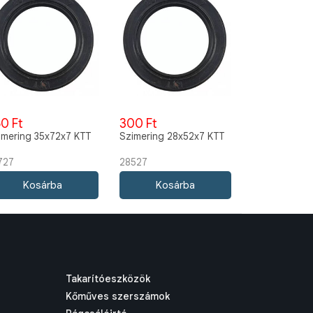
0 Ft
300 Ft
imering 35x72x7 KTT
Szimering 28x52x7 KTT
727
28527
Takarítóeszközök
Kőműves szerszámok