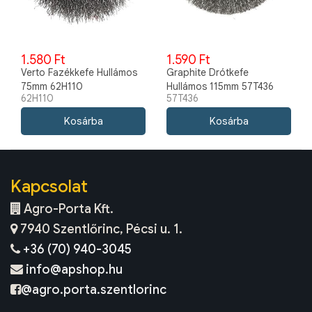
1.580 Ft
1.590 Ft
Verto Fazékkefe Hullámos
Graphite Drótkefe
75mm 62H110
Hullámos 115mm 57T436
62H110
57T436
Kapcsolat
Agro-Porta Kft.
7940 Szentlőrinc, Pécsi u. 1.
+36 (70) 940-3045
info@apshop.hu
@agro.porta.szentlorinc