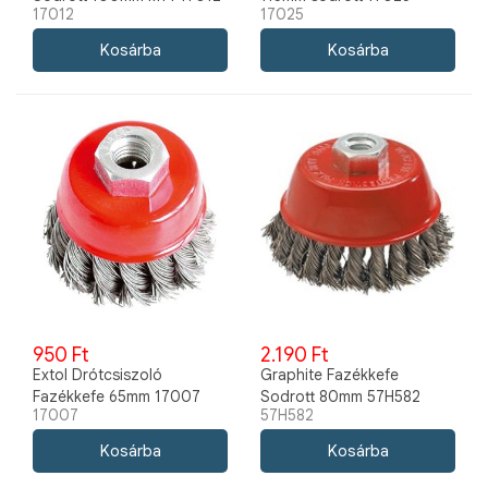
17012
17025
950 Ft
2.190 Ft
Extol Drótcsiszoló
Graphite Fazékkefe
Fazékkefe 65mm 17007
Sodrott 80mm 57H582
17007
57H582