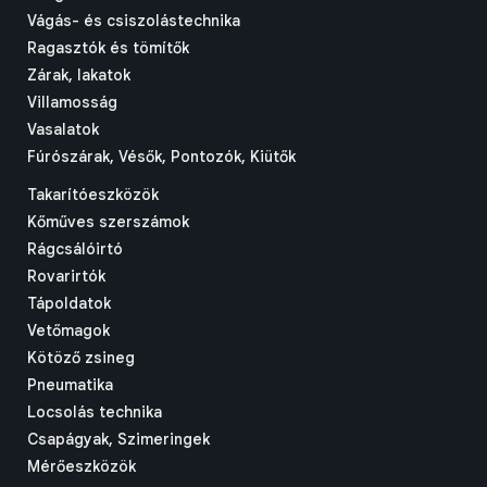
Vágás- és csiszolástechnika
Ragasztók és tömítők
Zárak, lakatok
Villamosság
Vasalatok
Fúrószárak, Vésők, Pontozók, Kiütők
Takarítóeszközök
Kőműves szerszámok
Rágcsálóirtó
Rovarirtók
Tápoldatok
Vetőmagok
Kötöző zsineg
Pneumatika
Locsolás technika
Csapágyak, Szimeringek
Mérőeszközök