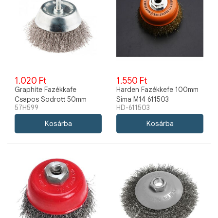
1.020 Ft
1.550 Ft
Graphite Fazékkafe
Harden Fazékkefe 100mm
Csapos Sodrott 50mm
Sima M14 611503
57H599
HD-611503
6mm 57H599