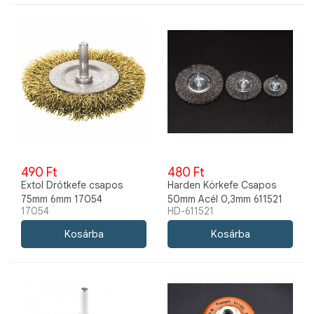
490 Ft
480 Ft
Extol Drótkefe csapos
Harden Körkefe Csapos
75mm 6mm 17054
50mm Acél 0,3mm 611521
17054
HD-611521