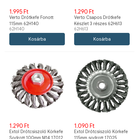
1.995 Ft
1.290 Ft
Verto Drótkefe Fonott
Verto Csapos Drótkefe
115mm 62H140
Készlet 3 részes 62H613
62H140
62H613
1.290 Ft
1.090 Ft
Extol Drótcsiszoló Körkefe
Extol Drótcsiszoló Körkefe
Sodrott 100mm M14 17012
115mm sodrott 17025