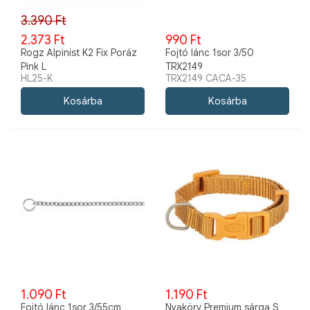
3.390 Ft
2.373 Ft
990 Ft
Rogz Alpinist K2 Fix Poráz
Fojtó lánc 1sor 3/50
Pink L
TRX2149
HL25-K
TRX2149 CACA-35
1.090 Ft
1.190 Ft
Fojtó lánc 1sor 3/55cm
Nyakörv Premium sárga S