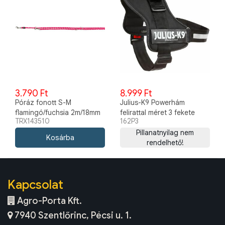
3.790 Ft
8.999 Ft
Póráz fonott S-M
Julius-K9 Powerhám
flamingó/fuchsia 2m/18mm
felirattal méret 3 fekete
TRX143510
162P3
TRX143510
Pillanatnyilag nem
rendelhető!
Kapcsolat
Agro-Porta Kft.
7940 Szentlőrinc, Pécsi u. 1.