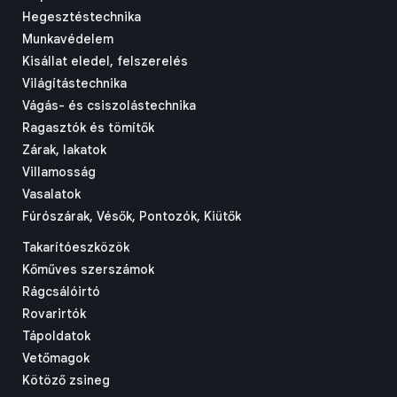
Hegesztéstechnika
Munkavédelem
Kisállat eledel, felszerelés
Világítástechnika
Vágás- és csiszolástechnika
Ragasztók és tömítők
Zárak, lakatok
Villamosság
Vasalatok
Fúrószárak, Vésők, Pontozók, Kiütők
Takarítóeszközök
Kőműves szerszámok
Rágcsálóirtó
Rovarirtók
Tápoldatok
Vetőmagok
Kötöző zsineg