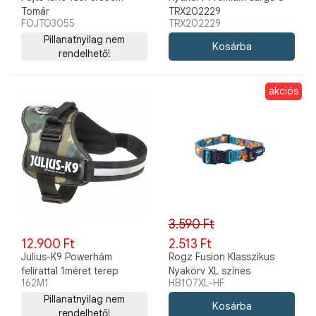
Tomár
TRX202229
FOJTO3055
TRX202229
Pillanatnyilag nem
rendelhető!
akciós
3.590 Ft
12.900 Ft
2.513 Ft
Julius-K9 Powerhám
Rogz Fusion Klasszikus
felirattal 1méret terep
Nyakörv XL színes
162M1
HB107XL-HF
Pillanatnyilag nem
rendelhető!