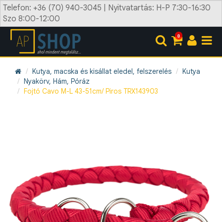
Telefon: +36 (70) 940-3045 | Nyitvatartás: H-P 7:30-16:30
Szo 8:00-12:00
0
Kutya, macska és kisállat eledel, felszerelés
Kutya
Nyakörv, Hám, Póráz
Fojtó Cavo M-L 43-51cm/ Piros TRX143903