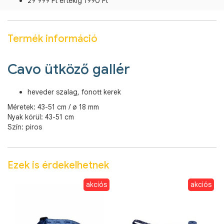
29 999 Ft értékig 1990 Ft
Termék információ
Cavo ütköző gallér
heveder szalag, fonott kerek
Méretek: 43-51 cm / ø 18 mm
Nyak körül: 43-51 cm
Szín: piros
Ezek is érdekelhetnek
akciós
akciós