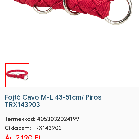
Fojtó Cavo M-L 43-51cm/ Piros
TRX143903
Termékkód:
4053032024199
Cikkszám:
TRX143903
Ár:
2.190 Ft