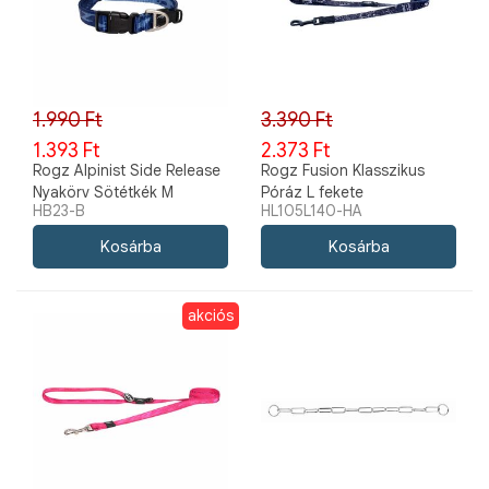
1.990 Ft
3.390 Ft
1.393 Ft
2.373 Ft
Rogz Alpinist Side Release
Rogz Fusion Klasszikus
Nyakörv Sötétkék M
Póráz L fekete
HB23-B
HL105L140-HA
akciós