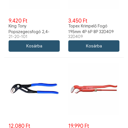
9.420 Ft
3.450 Ft
King Tony
Topex Krimpelő Fogó
Popszegecsfogó 2,4-
195mm 4P 6P 8P 32D409
21-20-101
32D409
4,8mm 21-20-101
12.080 Ft
19.990 Ft