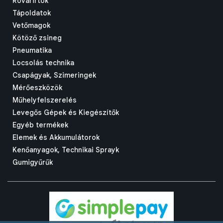
Rovarirtók
Tápoldatok
Vetőmagok
Kötöző zsineg
Pneumatika
Locsolás technika
Csapágyak, Szimeringek
Mérőeszközök
Műhelyfelszerelés
Levegős Gépek és Kiegészítők
Egyéb termékek
Elemek és Akkumulátorok
Kenőanyagok, Technikai Sprayk
Gumigyűrűk