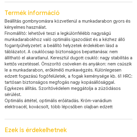
Termék információ
Beállítás gombnyomásra közvetlenül a munkadarabon gyors és
kényelmes használat.
Finomállító: lehetővé teszi a legkülönfélébb nagyságú
munkadarabokhoz való optimális igazodást és a kézhez álló
fogantyúhelyzetet: a beállító helyzetek érdekében lásd a
táblázatot. A csuklócsap biztonságos bepattanása: nem
állítható el akaratlanul. Keresztül dugott csukló: nagy stabilitás a
kettős vezetéssel. Önszorító csöveken és anyákon: nem csúszik
le a munkadarabon, erőkímélő munkavégzés. Különlegesen
edzett fogazású fogófelületek, a fogak keménysége kb. 61 HRC:
tartósan biztonságos megfogás nagy kopásállósággal.
Egykezes állítás. Szorítóvédelem meggátolja a zúzódásos
sérülést.
Optimális áttétel, optimális erőátadás. Króm-vanádium
elektroacél, kovácsolt, több lépcsőben olajban edzett
Ezek is érdekelhetnek