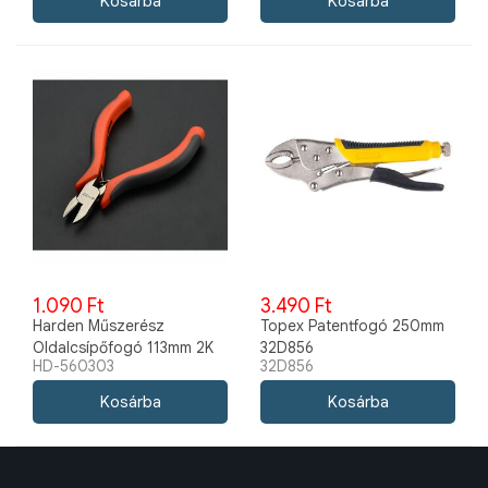
1.090 Ft
3.490 Ft
Harden Műszerész
Topex Patentfogó 250mm
Oldalcsípőfogó 113mm 2K
32D856
HD-560303
32D856
560303