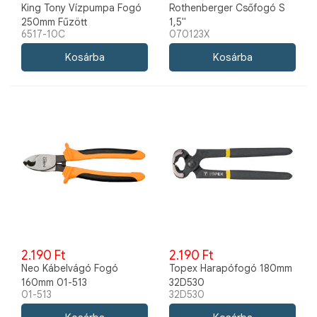
King Tony Vízpumpa Fogó
Rothenberger Csőfogó S
250mm Fűzött
1,5"
6517-10C
070123X
Gyorskioldós 6517-10C
2.190 Ft
2.190 Ft
Neo Kábelvágó Fogó
Topex Harapófogó 180mm
160mm 01-513
32D530
01-513
32D530