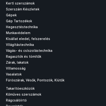
Kerti szerszámok
Szerszám Készletek
Gépek
Gép Tartozékok
Hegesztéstechnika
Munkavédelem
Kisállat eledel, felszerelés
Világítástechnika
Vágás- és csiszolástechnika
Ragasztók és tömítők
Zárak, lakatok
Villamosság
Vasalatok
Fúrószárak, Vésők, Pontozók, Kiütők
Takarítóeszközök
Kőműves szerszámok
Rágcsálóirtó