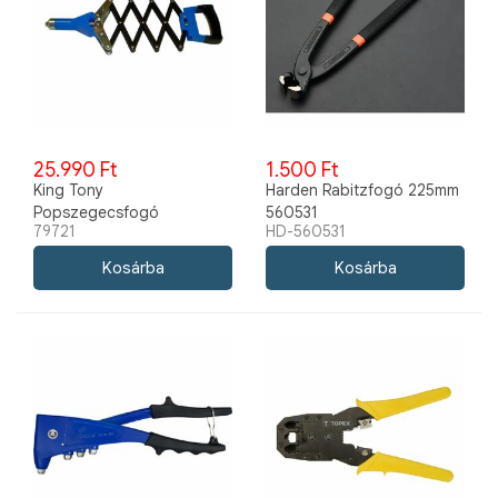
25.990 Ft
1.500 Ft
King Tony
Harden Rabitzfogó 225mm
Popszegecsfogó
560531
79721
HD-560531
Harmonikás 79721