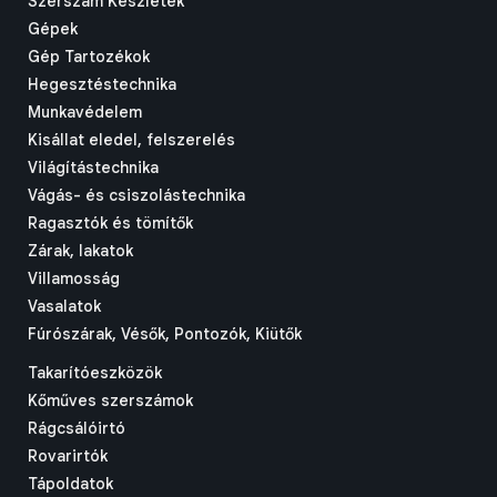
Szerszám Készletek
Gépek
Gép Tartozékok
Hegesztéstechnika
Munkavédelem
Kisállat eledel, felszerelés
Világítástechnika
Vágás- és csiszolástechnika
Ragasztók és tömítők
Zárak, lakatok
Villamosság
Vasalatok
Fúrószárak, Vésők, Pontozók, Kiütők
Takarítóeszközök
Kőműves szerszámok
Rágcsálóirtó
Rovarirtók
Tápoldatok