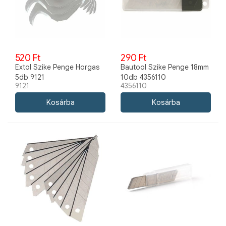
520 Ft
290 Ft
Extol Szike Penge Horgas
Bautool Szike Penge 18mm
5db 9121
10db 4356110
9121
4356110