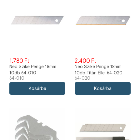
1.780 Ft
2.400 Ft
Neo Szike Penge 18mm
Neo Szike Penge 18mm
10db 64-010
10db Titán Éllel 64-020
64-010
64-020