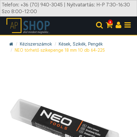
Telefon: +36 (70) 940-3045 | Nyitvatartás: H-P 7:30-16:30
Szo 8:00-12:00
0
Kéziszerszámok
Kések, Szikék, Pengék
NEO törhető szikepenge 18 mm 10 db 64-225