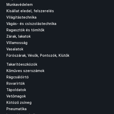
Munkavédelem
Kisállat eledel, felszerelés
Világítástechnika
Vágás- és csiszolástechnika
Ragasztók és tömítők
Zárak, lakatok
Villamosság
Vasalatok
Fúrószárak, Vésők, Pontozók, Kiütők
Takarítóeszközök
Kőműves szerszámok
Rágcsálóirtó
Rovarirtók
Tápoldatok
Vetőmagok
Kötöző zsineg
Pneumatika