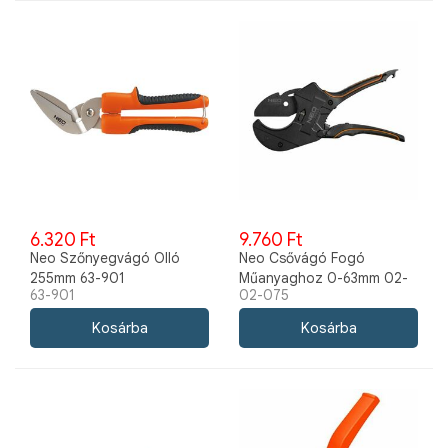
6.320 Ft
9.760 Ft
Neo Szőnyegvágó Olló
Neo Csővágó Fogó
255mm 63-901
Műanyaghoz 0-63mm 02-
63-901
02-075
075