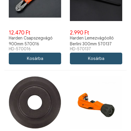
12.470 Ft
2.990 Ft
Harden Csapszegvágó
Harden Lemezvágóolló
900mm 570016
Berlini 300mm 570137
HD-570016
HD-570137