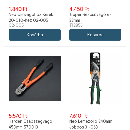
1.840 Ft
4.450 Ft
Neo Csővágóhoz Kerék
Truper Rézcsővágó 6-
20-010-hez 02-005
32mm
02-005
T12856
5.570 Ft
7.610 Ft
Harden Csapszegvágó
Neo Lemezolló 240mm
450mm 570013
Jobbos 31-063