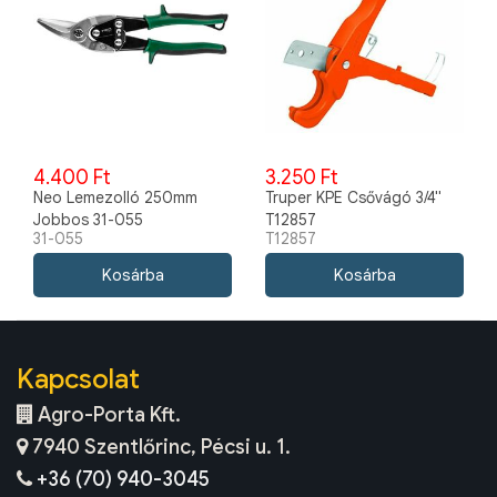
4.400 Ft
3.250 Ft
Neo Lemezolló 250mm
Truper KPE Csővágó 3/4"
Jobbos 31-055
T12857
31-055
T12857
Kapcsolat
Agro-Porta Kft.
7940 Szentlőrinc, Pécsi u. 1.
+36 (70) 940-3045