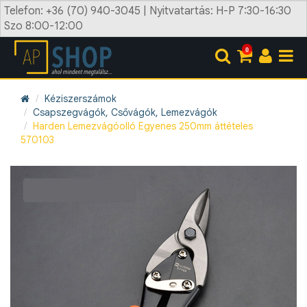
Telefon: +36 (70) 940-3045 | Nyitvatartás: H-P 7:30-16:30
Szo 8:00-12:00
0
Kéziszerszámok
Csapszegvágók, Csővágók, Lemezvágók
Harden Lemezvágóolló Egyenes 250mm áttételes
570103