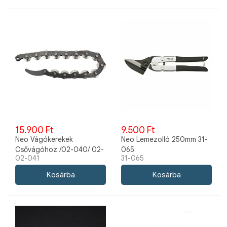
15.900 Ft
9.500 Ft
Neo Vágókerekek
Neo Lemezolló 250mm 31-
Csővágóhoz /02-040/ 02-
065
02-041
31-065
041