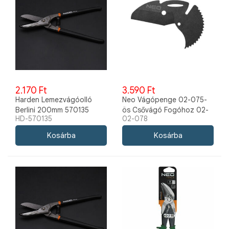
2.170 Ft
3.590 Ft
Harden Lemezvágóolló
Neo Vágópenge 02-075-
Berlini 200mm 570135
ös Csővágó Fogóhoz 02-
HD-570135
02-078
078