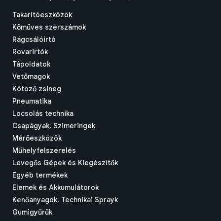
Takarítóeszközök
Kőműves szerszámok
Rágcsálóirtó
Rovarirtók
Tápoldatok
Vetőmagok
Kötöző zsineg
Pneumatika
Locsolás technika
Csapágyak, Szimeringek
Mérőeszközök
Műhelyfelszerelés
Levegős Gépek és Kiegészítők
Egyéb termékek
Elemek és Akkumulátorok
Kenőanyagok, Technikai Sprayk
Gumigyűrűk