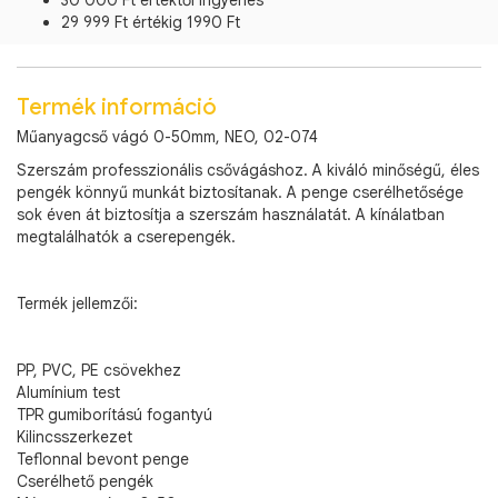
30 000 Ft értéktől ingyenes
29 999 Ft értékig 1990 Ft
Termék információ
Műanyagcső vágó 0-50mm, NEO, 02-074
Szerszám professzionális csővágáshoz. A kiváló minőségű, éles
pengék könnyű munkát biztosítanak. A penge cserélhetősége
sok éven át biztosítja a szerszám használatát. A kínálatban
megtalálhatók a cserepengék.
Termék jellemzői:
PP, PVC, PE csövekhez
Alumínium test
TPR gumiborítású fogantyú
Kilincsszerkezet
Teflonnal bevont penge
Cserélhető pengék