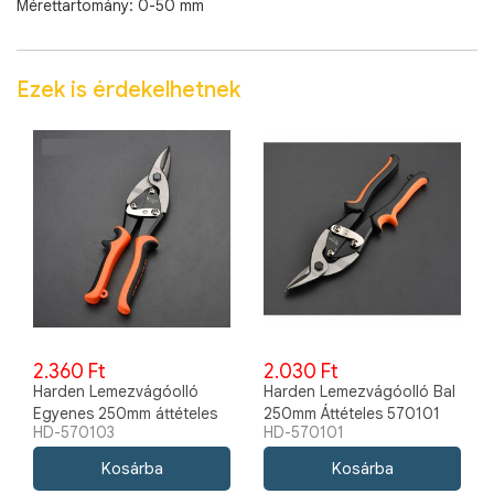
Mérettartomány: 0-50 mm
Ezek is érdekelhetnek
2.360 Ft
2.030 Ft
Harden Lemezvágóolló
Harden Lemezvágóolló Bal
Egyenes 250mm áttételes
250mm Áttételes 570101
HD-570103
HD-570101
570103