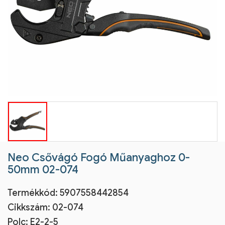
Neo Csővágó Fogó Műanyaghoz 0-
50mm 02-074
Termékkód:
5907558442854
Cikkszám:
02-074
Polc: E2-2-5