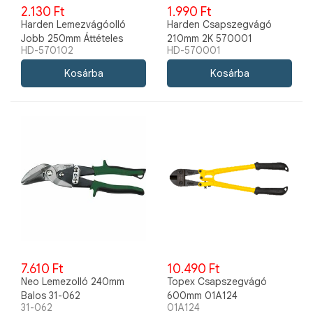
2.130 Ft
1.990 Ft
Harden Lemezvágóolló
Harden Csapszegvágó
Jobb 250mm Áttételes
210mm 2K 570001
HD-570102
HD-570001
570102
7.610 Ft
10.490 Ft
Neo Lemezolló 240mm
Topex Csapszegvágó
Balos 31-062
600mm 01A124
31-062
01A124