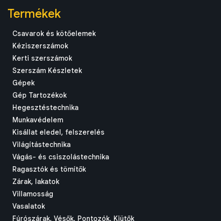
Termékek
Csavarok és kötőelemek
Kéziszerszámok
Kerti szerszámok
Szerszám Készletek
Gépek
Gép Tartozékok
Hegesztéstechnika
Munkavédelem
Kisállat eledel, felszerelés
Világítástechnika
Vágás- és csiszolástechnika
Ragasztók és tömítők
Zárak, lakatok
Villamosság
Vasalatok
Fúrószárak, Vésők, Pontozók, Kiütők