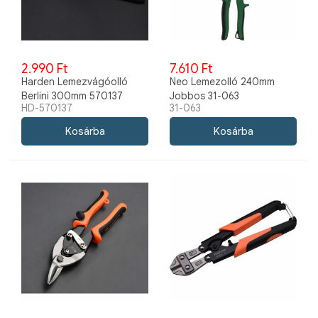
2.990 Ft
7.610 Ft
Harden Lemezvágóolló
Neo Lemezolló 240mm
Berlini 300mm 570137
Jobbos 31-063
HD-570137
31-063