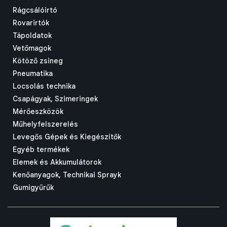
Rágcsálóirtó
Rovarirtók
Tápoldatok
Vetőmagok
Kötöző zsineg
Pneumatika
Locsolás technika
Csapágyak, Szimeringek
Mérőeszközök
Műhelyfelszerelés
Levegős Gépek és Kiegészítők
Egyéb termékek
Elemek és Akkumulátorok
Kenőanyagok, Technikai Sprayk
Gumigyűrűk