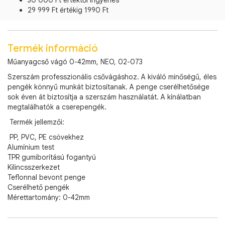
30 000 Ft értéktől ingyenes
29 999 Ft értékig 1990 Ft
Termék információ
Műanyagcső vágó 0-42mm, NEO, 02-073
Szerszám professzionális csővágáshoz. A kiváló minőségű, éles
pengék könnyű munkát biztosítanak. A penge cserélhetősége
sok éven át biztosítja a szerszám használatát. A kínálatban
megtalálhatók a cserepengék.
Termék jellemzői:
PP, PVC, PE csövekhez
Alumínium test
TPR gumiborítású fogantyú
Kilincsszerkezet
Teflonnal bevont penge
Cserélhető pengék
Mérettartomány: 0-42mm