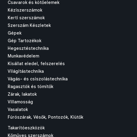
Csavarok és kötőelemek
Kéziszerszámok
Kerti szerszámok
Szerszám Készletek
Gépek
Gép Tartozékok
Hegesztéstechnika
Munkavédelem
Kisállat eledel, felszerelés
Világítástechnika
Vágás- és csiszolástechnika
Ragasztók és tömítők
Zárak, lakatok
Villamosság
Vasalatok
Fúrószárak, Vésők, Pontozók, Kiütők
Takarítóeszközök
Kőműves szerszámok