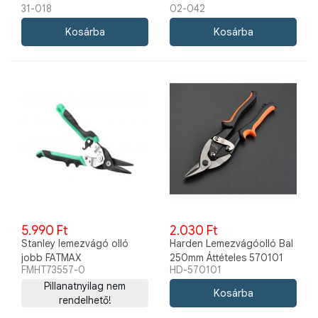
31-018
02-042
5.990 Ft
2.030 Ft
Stanley lemezvágó olló
Harden Lemezvágóolló Bal
jobb FATMAX
250mm Áttételes 570101
FMHT73557-0
HD-570101
Pillanatnyilag nem
rendelhető!