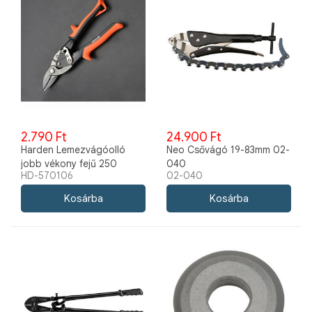
2.790 Ft
24.900 Ft
Harden Lemezvágóolló
Neo Csővágó 19-83mm 02-
jobb vékony fejű 250
040
HD-570106
02-040
áttételes 570106