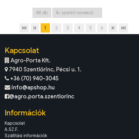
1
2
3
4
5
6
Kapcsolat
Agro-Porta Kft.
7940 Szentlőrinc, Pécsi u. 1.
+36 (70) 940-3045
info@apshop.hu
@agro.porta.szentlorinc
Információk
Kapcsolat
A.SZ.F.
Szállítási információk