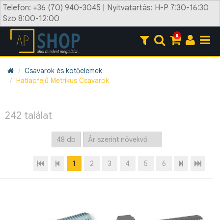
Telefon: +36 (70) 940-3045 | Nyitvatartás: H-P 7:30-16:30
Szo 8:00-12:00
0
Csavarok és kötőelemek
Hatlapfejű Metrikus Csavarok
242 találat
1
2
3
4
5
6