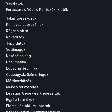
Vasalatok
Fúrószárak, Vésők, Pontozók, Kiütők
Takarítóeszközök
Kőműves szerszámok
Rágcsálóirtó
Rovarirtók
Tápoldatok
Vetőmagok
Kötöző zsineg
Pneumatika
Locsolás technika
Csapágyak, Szimeringek
Mérőeszközök
Műhelyfelszerelés
Levegős Gépek és Kiegészítők
Egyéb termékek
Elemek és Akkumulátorok